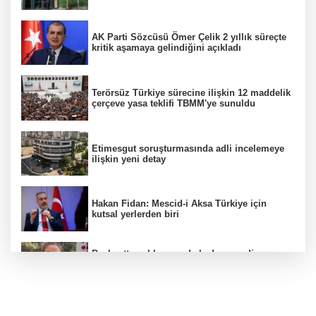
AK Parti Sözcüsü Ömer Çelik 2 yıllık süreçte
kritik aşamaya gelindiğini açıkladı
Terörsüz Türkiye sürecine ilişkin 12 maddelik
çerçeve yasa teklifi TBMM'ye sunuldu
Etimesgut soruşturmasında adli incelemeye
ilişkin yeni detay
Hakan Fidan: Mescid-i Aksa Türkiye için
kutsal yerlerden biri
Başkentte yol kenarında kadın cesedi
bulunmasına ilişkin 6 şüpheli gözaltına
alındı
CHP'li belediye başkanın yazışmaları rüşvet