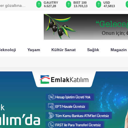
GAU/TRY
BIST 100
USD
EUR
ybolacak mı?
18
6.527,28
13.703,13
47,5813
55,0521
eknoloji
Yaşam
Kültür Sanat
Sağlık
Magazin