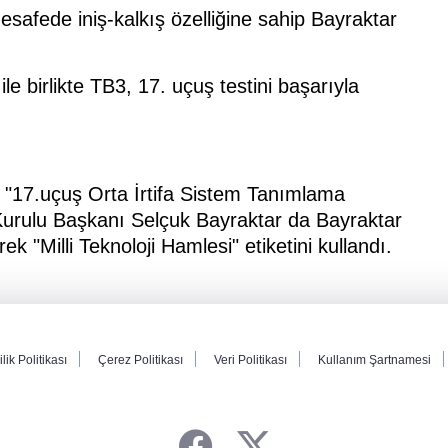
 mesafede iniş-kalkış özelliğine sahip Bayraktar
le birlikte TB3, 17. uçuş testini başarıyla
 "17.uçuş Orta İrtifa Sistem Tanımlama
m Kurulu Başkanı Selçuk Bayraktar da Bayraktar
ek "Milli Teknoloji Hamlesi" etiketini kullandı.
ilik Politikası
Çerez Politikası
Veri Politikası
Kullanım Şartnamesi