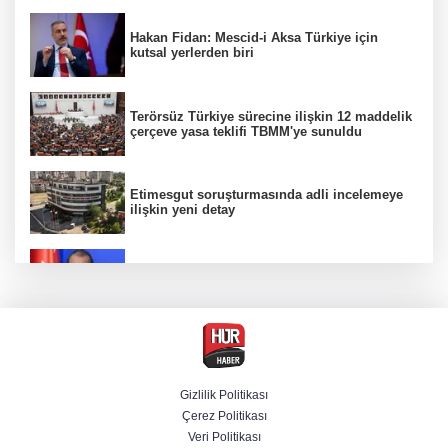
Hakan Fidan: Mescid-i Aksa Türkiye için
kutsal yerlerden biri
Terörsüz Türkiye sürecine ilişkin 12 maddelik
çerçeve yasa teklifi TBMM'ye sunuldu
Etimesgut soruşturmasında adli incelemeye
ilişkin yeni detay
AK Parti Sözcüsü Ömer Çelik 2 yıllık süreçte
kritik aşamaya gelindiğini açıkladı
Firari olarak aranıyordu! Menderes Belediye
Başkan Yardımcısı yakalandı
Gizlilik Politikası
Çerez Politikası
Cumhurbaşkanı Erdoğan'dan Terörsüz
Veri Politikası
Türkiye vurgusu