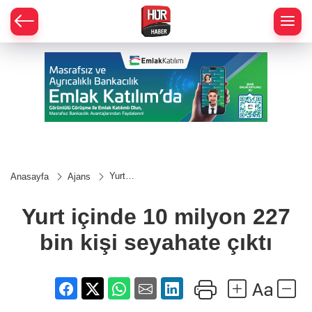
Yurt
Anasayfa
Ajans
içinde 10
milyon
227 bin
Yurt içinde 10 milyon 227
kişi
seyahate
bin kişi seyahate çıktı
çıktı