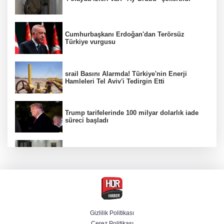
Cumhurbaşkanı Erdoğan'dan Terörsüz
Türkiye vurgusu
srail Basını Alarmda! Türkiye'nin Enerji
Hamleleri Tel Aviv'i Tedirgin Etti
Trump tarifelerinde 100 milyar dolarlık iade
süreci başladı
MGK toplanıyor: Ana gündem Terörsüz
Türkiye
FETÖ'nün suikast timindeki terörist Burkay
Karatepe tutuklandı
Gizlilik Politikası
Çerez Politikası