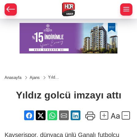
Yıldız
Anasayfa
Ajans
golcü
imzayı
attı
Yıldız golcü imzayı attı
Kayserispor, dünyaca ünlü Ganalı futbolcu