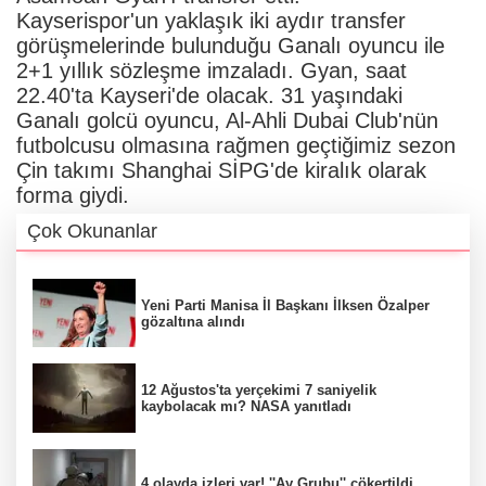
Kayserispor'un yaklaşık iki aydır transfer
görüşmelerinde bulunduğu Ganalı oyuncu ile
2+1 yıllık sözleşme imzaladı. Gyan, saat
22.40'ta Kayseri'de olacak. 31 yaşındaki
Ganalı golcü oyuncu, Al-Ahli Dubai Club'nün
futbolcusu olmasına rağmen geçtiğimiz sezon
Çin takımı Shanghai SİPG'de kiralık olarak
forma giydi.
Çok Okunanlar
Yeni Parti Manisa İl Başkanı İlksen Özalper
gözaltına alındı
12 Ağustos'ta yerçekimi 7 saniyelik
kaybolacak mı? NASA yanıtladı
4 olayda izleri var! ''Ay Grubu'' çökertildi