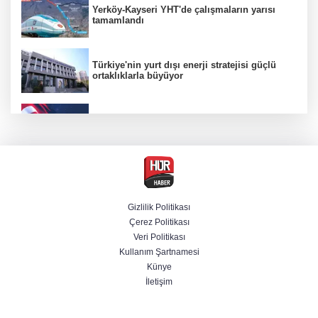
Yerköy-Kayseri YHT'de çalışmaların yarısı
tamamlandı
Türkiye'nin yurt dışı enerji stratejisi güçlü
ortaklıklarla büyüyor
"Uzay"a ayrılan AR-GE bütçesi 107 kat arttı
Terörsüz Türkiye yasa teklifi Komisyon'dan
geçti
Gizlilik Politikası
Çerez Politikası
Savunmada Mekke ittifakı! Caydırıcılık
Veri Politikası
şemsiyesi büyüdü
Kullanım Şartnamesi
Künye
İletişim
Şanlıurfa'da termometreler 47 dereceyi
gösterdi