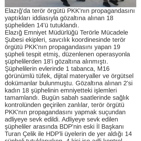
Elazığ'da terör örgütü PKK'nın propagandasını
yaptıkları iddiasıyla gözaltına alınan 18
şüpheliden 14'ü tutuklandı.
Elazığ Emniyet Müdürlüğü Terörle Mücadele
Şubesi ekipleri, savcılık koordinesinde terör
örgütü PKK'nın propagandasını yapan 19
şüpheli tespit etmiş, düzenlenen operasyonla
şüphelilerden 18'i gözaltına alınmıştı.
Şüphelilerin evlerinde 1 tabanca, M16
görünümlü tüfek, dijital materyaller ve örgütsel
dokümanlar bulunmuştu. Gözaltına alınan 2'si
kadın 18 şüphelinin emniyetteki işlemleri
tamamlandı. Bugün sabah saatlerinde sağlık
kontrolünden geçirilen zanlılar, terör örgütü
PKK'nın propagandasını yapmak suçundan
adliyeye sevk edildi. Adliyeye sevk edilen
şüpheliler arasında BDP'nin eski İl Başkanı
Turan Çelik ile HDP'li üyelerin de yer aldığı 14
şüpheli tutuklanırken, 4 kişi ise adli kontrol