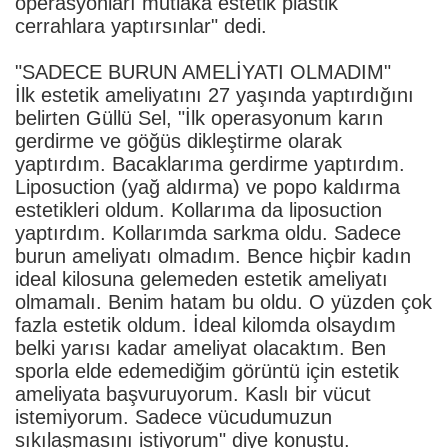
operasyonları mutlaka estetik plastik
cerrahlara yaptırsınlar" dedi.
"SADECE BURUN AMELİYATI OLMADIM"
İlk estetik ameliyatını 27 yaşında yaptırdığını
belirten Güllü Sel, "İlk operasyonum karın
gerdirme ve göğüs dikleştirme olarak
yaptırdım. Bacaklarıma gerdirme yaptırdım.
Liposuction (yağ aldırma) ve popo kaldırma
estetikleri oldum. Kollarıma da liposuction
yaptırdım. Kollarımda sarkma oldu. Sadece
burun ameliyatı olmadım. Bence hiçbir kadın
ideal kilosuna gelemeden estetik ameliyatı
olmamalı. Benim hatam bu oldu. O yüzden çok
fazla estetik oldum. İdeal kilomda olsaydım
belki yarısı kadar ameliyat olacaktım. Ben
sporla elde edemediğim görüntü için estetik
ameliyata başvuruyorum. Kaslı bir vücut
istemiyorum. Sadece vücudumuzun
sıkılaşmasını istiyorum" diye konuştu.