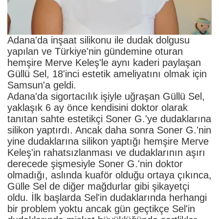
Adana'da inşaat silikonu ile dudak dolgusu
yapılan ve Türkiye'nin gündemine oturan
hemşire Merve Keleş'le aynı kaderi paylaşan
Güllü Sel, 18'inci estetik ameliyatını olmak için
Samsun'a geldi.
Adana'da sigortacılık işiyle uğraşan Güllü Sel,
yaklaşık 6 ay önce kendisini doktor olarak
tanıtan sahte estetikçi Soner G.'ye dudaklarına
silikon yaptırdı. Ancak daha sonra Soner G.'nin
yine dudaklarına silikon yaptığı hemşire Merve
Keleş'in rahatsızlanması ve dudaklarının aşırı
derecede şişmesiyle Soner G.'nin doktor
olmadığı, aslında kuaför olduğu ortaya çıkınca,
Gülle Sel de diğer mağdurlar gibi şikayetçi
oldu. İlk başlarda Sel'in dudaklarında herhangi
bir problem yoktu ancak gün geçtikçe Sel'in