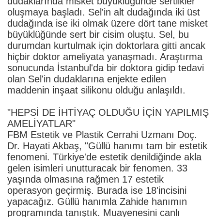
dudaklarında misket büyüklüğünde sertlikler
oluşmaya başladı. Sel'in alt dudağında iki üst
dudağında ise iki olmak üzere dört tane misket
büyüklüğünde sert bir cisim oluştu. Sel, bu
durumdan kurtulmak için doktorlara gitti ancak
hiçbir doktor ameliyata yanaşmadı. Araştırma
sonucunda İstanbul'da bir doktora gidip tedavi
olan Sel'in dudaklarına enjekte edilen
maddenin inşaat silikonu olduğu anlaşıldı.
"HEPSİ DE İHTİYAÇ OLDUĞU İÇİN YAPILMIŞ
AMELİYATLAR"
FBM Estetik ve Plastik Cerrahi Uzmanı Doç.
Dr. Hayati Akbaş, "Güllü hanımı tam bir estetik
fenomeni. Türkiye'de estetik denildiğinde akla
gelen isimleri unutturacak bir fenomen. 33
yaşında olmasına rağmen 17 estetik
operasyon geçirmiş. Burada ise 18'incisini
yapacağız. Güllü hanımla Zahide hanımın
programında tanıştık. Muayenesini canlı