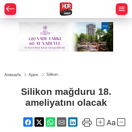
Silikon
Anasayfa
Ajans
mağduru
18.
ameliyatını
Silikon mağduru 18.
olacak
ameliyatını olacak