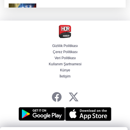
Venezuela'da iktidar partisi ile muhalefet
mutabık kaldı
Trump imzaladı! Doğumla vatandaşlığa
kısıtlamalar genişletildi
Gizlilik Politikası
Çerez Politikası
BM'nin teklifine Türk tarafından kabul,
Veri Politikası
Rumlardan ret
Kullanım Şartnamesi
Künye
İletişim
Ankara'da "değnekçilik" operasyonu: 10
gözaltı