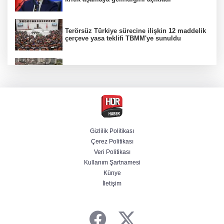
Terörsüz Türkiye sürecine ilişkin 12 maddelik
çerçeve yasa teklifi TBMM'ye sunuldu
Etimesgut soruşturmasında adli incelemeye
ilişkin yeni detay
CHP'li belediye başkanın yazışmaları rüşvet
ağını ortaya koydu
Gizlilik Politikası
Çerez Politikası
Serdal Adalı'dan Salah açıklaması!
Veri Politikası
''Transferini biz istemedik''
Kullanım Şartnamesi
Künye
İletişim
"Muhalif maskesi" altındaki 11 sosyal medya
hesabına erişim engeli