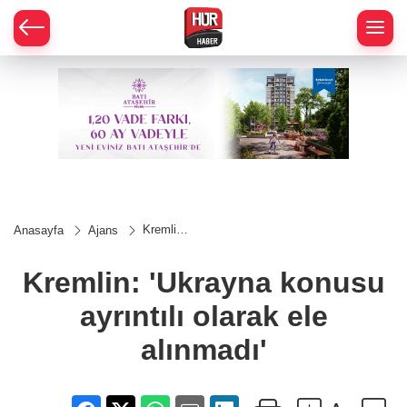
Kremlin:
Anasayfa
Ajans
'Ukrayna
konusu
ayrıntılı
Kremlin: 'Ukrayna konusu
olarak
ele
ayrıntılı olarak ele
alınmadı'
alınmadı'