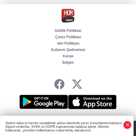
CHP'li belediye başkanın yazışmaları rüşvet
ağını ortaya koydu
Gizlilik Politikası
Çerez Politikası
Serdal Adalı'dan Salah açıklaması!
Veri Politikası
''Transferini biz istemedik''
Kullanım Şartnamesi
Künye
İletişim
"Muhalif maskesi" altındaki 11 sosyal medya
hesabına erişim engeli
HABER YAZILIMI
ve TURKTICARET.NET projesidir Copyright© 2006-2026
Sizlere daha iyi hizmet sunabilmek adına sitemizde çerez konumlandırmaktayız.
Tüm hakları saklıdır.
Kişisel verileriniz, KVKK ve GDPR kapsamında toplanıp işlenir. Sitemizi
kullanarak, çerezleri kullanmamızı kabul etmiş olacaksınız.
Anasayfa
Haber Ara