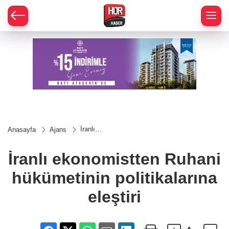
İranlı
Anasayfa
Ajans
ekonomistten
Ruhani
hükümetinin
İranlı ekonomistten Ruhani
politikalarına
eleştiri
hükümetinin politikalarına
eleştiri