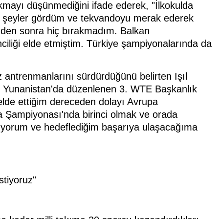
akmayı düşünmediğini ifade ederek, "İlkokulda
i bir şeyler gördüm ve tekvandoyu merak ederek
nden sonra hiç bırakmadım. Balkan
ciliği elde etmiştim. Türkiye şampiyonalarında da
sız antrenmanlarını sürdürdüğünü belirten Işıl
an Yunanistan'da düzenlenen 3. WTE Başkanlık
lde ettiğim dereceden dolayı Avrupa
 Şampiyonası'nda birinci olmak ve orada
şıyorum ve hedeflediğim başarıya ulaşacağıma
stiyoruz"