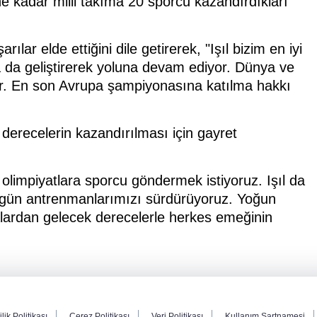
e kadar milli takıma 20 sporcu kazandırdıkları
rılar elde ettiğini dile getirerek, "Işıl bizim en iyi
a da geliştirerek yoluna devam ediyor. Dünya ve
var. En son Avrupa şampiyonasına katılma hakkı
derecelerin kazandırılması için gayret
olimpiyatlara sporcu göndermek istiyoruz. Işıl da
6 gün antrenmanlarımızı sürdürüyoruz. Yoğun
lardan gelecek derecelerle herkes emeğinin
ilik Politikası
Çerez Politikası
Veri Politikası
Kullanım Şartnamesi