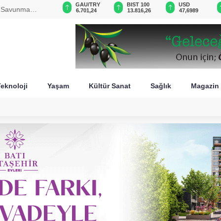
GAU/TRY
BIST 100
USD
EUR
erasyonun
6.701,24
13.816,26
47,6989
55,2763
eknoloji
Yaşam
Kültür Sanat
Sağlık
Magazin