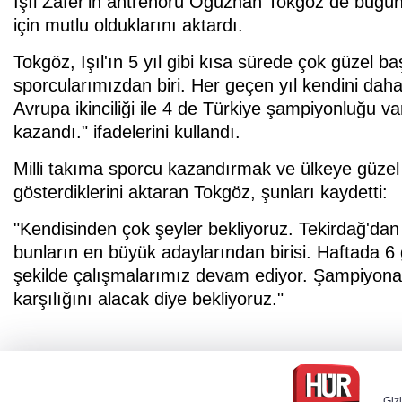
Işıl Zafer'in antrenörü Oğuzhan Tokgöz de bugün
için mutlu olduklarını aktardı.
Tokgöz, Işıl'ın 5 yıl gibi kısa sürede çok güzel başa
sporcularımızdan biri. Her geçen yıl kendini dah
Avrupa ikinciliği ile 4 de Türkiye şampiyonluğu 
kazandı." ifadelerini kullandı.
Milli takıma sporcu kazandırmak ve ülkeye güzel 
gösterdiklerini aktaran Tokgöz, şunları kaydetti:
"Kendisinden çok şeyler bekliyoruz. Tekirdağ'dan 
bunların en büyük adaylarından birisi. Haftada 
şekilde çalışmalarımız devam ediyor. Şampiyona
karşılığını alacak diye bekliyoruz."
Gizl