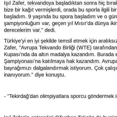
Işıl Zafer, tekvandoya başladıktan sonra hiç bır
bize bir kağıt vermişlerdi, orada bu sporla ilgil
başladım. 9 yaşında bu spora başladım ve o gü
şampiyonluğum var, geçen yıl Mısır'da dünya ikin
derecelerim var." dedi.
Türkiye'yi en iyi şekilde temsil etmek için aralık
Zafer, "Avrupa Tekvando Birliği (WTE) tarafınd
Kupası'nda da altın madalya kazandım. Burada e
Şampiyonası'na katılmaya hak kazandım. Avrupa
bayrağımızı dalgalandırmak istiyorum. Çok çalı
inanıyorum." diye konuştu.
- "Tekirdağ'dan olimpiyatlara sporcu göndermek i