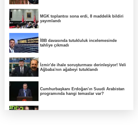
MGK toplantısı sona erdi, 8 maddelik bildiri
yayımlandı
İBB davasında tutukluluk incelemesinde
tahliye çıkmadı
İzmir'de ihale soruşturması derinleşiyor! Veli
Ağbaba'nın ağabeyi tutuklandı
Cumhurbaşkanı Erdoğan'ın Suudi Arabistan
programında hangi temaslar var?
Ünlülerden AHBAP'a 14 milyon TL'yi aşan
bağış! MASAK tek tek inceledi
MGK Cumhurbaşkanlığı Külliyesi'nde kritik