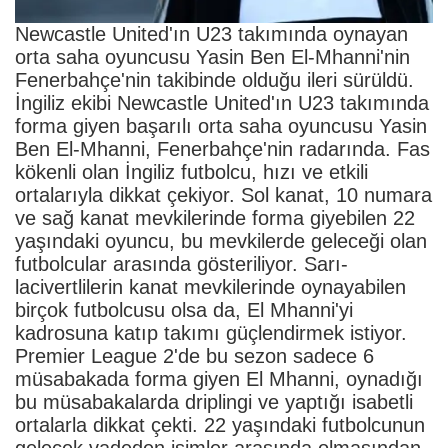
Newcastle United'ın U23 takımında oynayan
orta saha oyuncusu Yasin Ben El-Mhanni'nin
Fenerbahçe'nin takibinde olduğu ileri sürüldü.
İngiliz ekibi Newcastle United'ın U23 takımında
forma giyen başarılı orta saha oyuncusu Yasin
Ben El-Mhanni, Fenerbahçe'nin radarında. Fas
kökenli olan İngiliz futbolcu, hızı ve etkili
ortalarıyla dikkat çekiyor. Sol kanat, 10 numara
ve sağ kanat mevkilerinde forma giyebilen 22
yaşındaki oyuncu, bu mevkilerde geleceği olan
futbolcular arasında gösteriliyor. Sarı-
lacivertlilerin kanat mevkilerinde oynayabilen
birçok futbolcusu olsa da, El Mhanni'yi
kadrosuna katıp takımı güçlendirmek istiyor.
Premier League 2'de bu sezon sadece 6
müsabakada forma giyen El Mhanni, oynadığı
bu müsabakalarda driplingi ve yaptığı isabetli
ortalarla dikkat çekti. 22 yaşındaki futbolcunun
gelecek vadeden isimler arasında olmasından