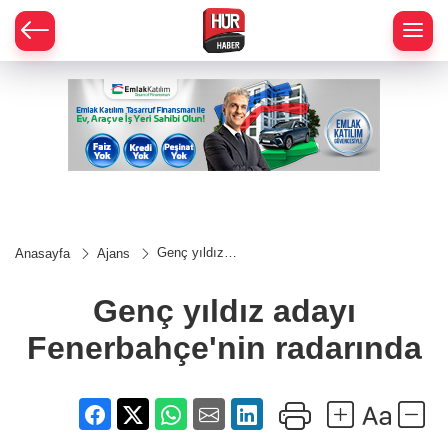
Genç yıldız
Anasayfa
Ajans
adayı
Fenerbahçe'nin
radarında
Genç yıldız adayı
Fenerbahçe'nin radarında