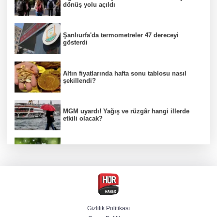
dönüş yolu açıldı
Şanlıurfa'da termometreler 47 dereceyi
gösterdi
Altın fiyatlarında hafta sonu tablosu nasıl
şekillendi?
MGM uyardı! Yağış ve rüzgâr hangi illerde
etkili olacak?
Bakan Kacır, COP31 odaklı Hızlandırma
Desteği çağrısını açıkladı
Mekke Anlaşması uluslararası basında geniş
yer buldu
Gizlilik Politikası