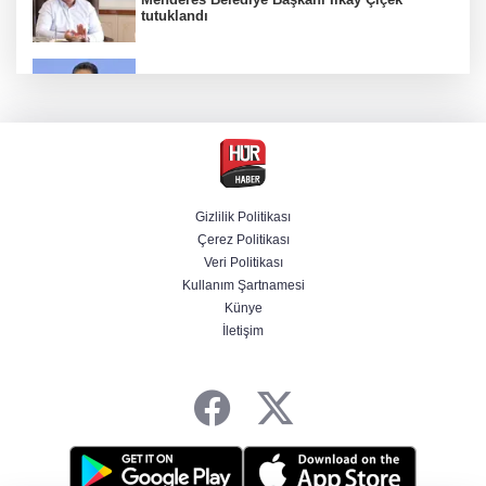
tutuklandı
Bakan Yumaklı duyurdu! Çiftçilere ödemeler
bugün yapılıyor
Hür Ağbaba soruşturmasında MASAK para
hareketlerini inceledi
Gizlilik Politikası
Çerez Politikası
Bakan Gürlek: Kanunda şehitleri incitecek
Veri Politikası
düzenleme yok
Kullanım Şartnamesi
Künye
İletişim
Piyasalarda haftanın kazandıranları belli oldu