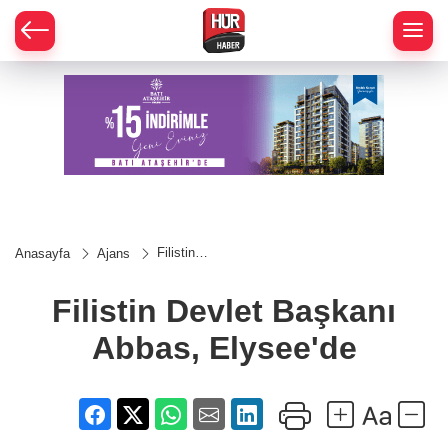
Filistin
Anasayfa
Ajans
Devlet
Başkanı
Abbas,
Filistin Devlet Başkanı
Elysee'de
Abbas, Elysee'de