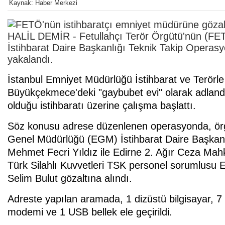
Kaynak: Haber Merkezi
HALİL DEMİR - Fetullahçı Terör Örgütü'nün (FET
İstihbarat Daire Başkanlığı Teknik Takip Operas
yakalandı.
İstanbul Emniyet Müdürlüğü İstihbarat ve Terörl
Büyükçekmece'deki "gaybubet evi" olarak adlandır
olduğu istihbaratı üzerine çalışma başlattı.
Söz konusu adrese düzenlenen operasyonda, örg
Genel Müdürlüğü (EGM) İstihbarat Daire Başkan
Mehmet Fecri Yıldız ile Edirne 2. Ağır Ceza Ma
Türk Silahlı Kuvvetleri TSK personel sorumlusu
Selim Bulut gözaltına alındı.
Adreste yapılan aramada, 1 dizüstü bilgisayar, 7 c
modemi ve 1 USB bellek ele geçirildi.