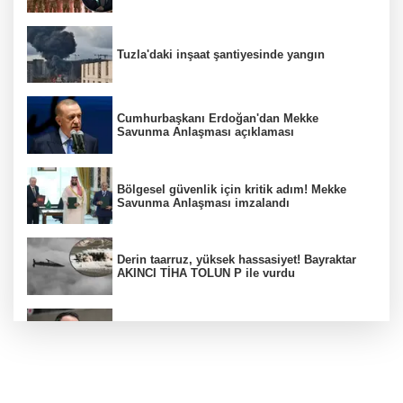
Tuzla'daki inşaat şantiyesinde yangın
Cumhurbaşkanı Erdoğan'dan Mekke
Savunma Anlaşması açıklaması
Bölgesel güvenlik için kritik adım! Mekke
Savunma Anlaşması imzalandı
Derin taarruz, yüksek hassasiyet! Bayraktar
AKINCI TİHA TOLUN P ile vurdu
Bakan Gürlek: Kanunda şehitleri incitecek
düzenleme yok
Menderes Belediye Başkanı İlkay Çiçek