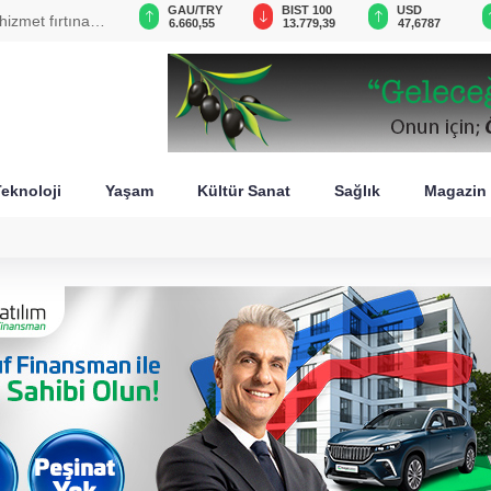
VND
GAU/TRY
BIST 100
USD
zmet fırtınası
0,0018
6.660,55
13.779,39
47,6787
eknoloji
Yaşam
Kültür Sanat
Sağlık
Magazin