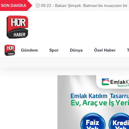
UYU
GEL
TND
BGN
SON DAKİKA
08:22 - Bakan Şimşek: Batman'da muazzam bir hi
52
1,1849
18,2677
16,3788
27,9743
yaşanıyor
Gündem
Spor
Dünya
Özel Haber
T