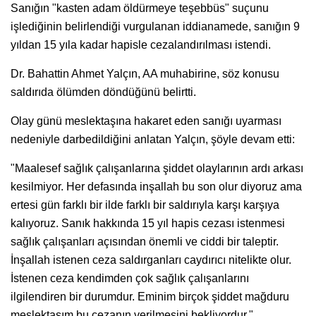
Sanığın "kasten adam öldürmeye teşebbüs" suçunu
işlediğinin belirlendiği vurgulanan iddianamede, sanığın 9
yıldan 15 yıla kadar hapisle cezalandırılması istendi.
Dr. Bahattin Ahmet Yalçın, AA muhabirine, söz konusu
saldırıda ölümden döndüğünü belirtti.
Olay günü meslektaşına hakaret eden sanığı uyarması
nedeniyle darbedildiğini anlatan Yalçın, şöyle devam etti:
"Maalesef sağlık çalışanlarına şiddet olaylarının ardı arkası
kesilmiyor. Her defasında inşallah bu son olur diyoruz ama
ertesi gün farklı bir ilde farklı bir saldırıyla karşı karşıya
kalıyoruz. Sanık hakkında 15 yıl hapis cezası istenmesi
sağlık çalışanları açısından önemli ve ciddi bir taleptir.
İnşallah istenen ceza saldırganları caydırıcı nitelikte olur.
İstenen ceza kendimden çok sağlık çalışanlarını
ilgilendiren bir durumdur. Eminim birçok şiddet mağduru
meslektaşım bu cezanın verilmesini bekliyordur."