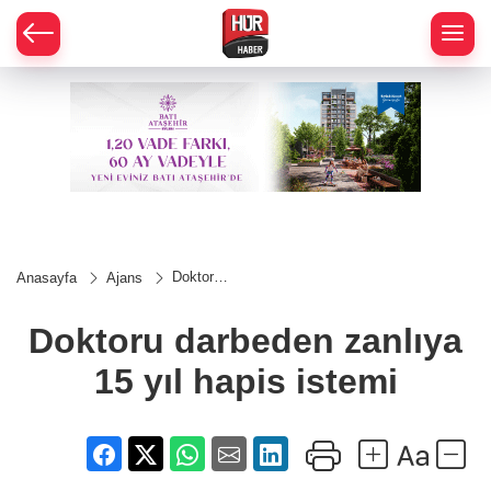
Doktoru
Anasayfa
Ajans
darbeden
zanlıya
15 yıl
Doktoru darbeden zanlıya
hapis
istemi
15 yıl hapis istemi