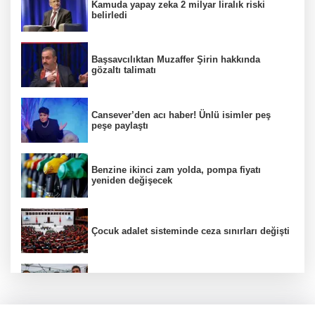
Kamuda yapay zeka 2 milyar liralık riski
belirledi
Başsavcılıktan Muzaffer Şirin hakkında
gözaltı talimatı
Cansever’den acı haber! Ünlü isimler peş
peşe paylaştı
Benzine ikinci zam yolda, pompa fiyatı
yeniden değişecek
Çocuk adalet sisteminde ceza sınırları değişti
Selçuk Bayraktar, Şırnak'ta TEKNOFEST Dron
Şampiyonası'na katıldı