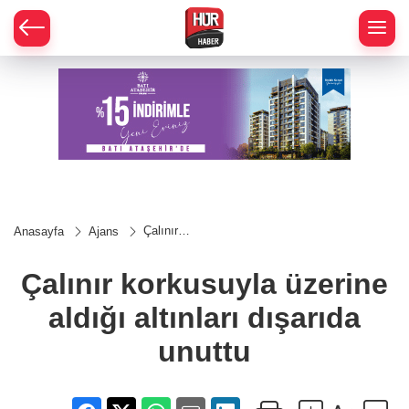
Çalınır
Anasayfa
Ajans
korkusuyla
üzerine
aldığı
Çalınır korkusuyla üzerine
altınları
dışarıda
aldığı altınları dışarıda
unuttu
unuttu