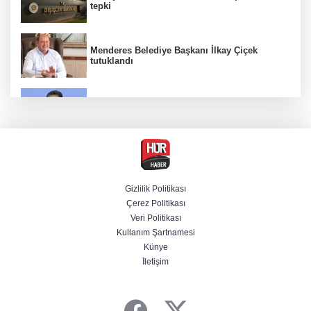
tepki
Menderes Belediye Başkanı İlkay Çiçek
tutuklandı
Bakan Yumaklı duyurdu! Çiftçilere ödemeler
bugün yapılıyor
Hür Ağbaba soruşturmasında MASAK para
hareketlerini inceledi
Gizlilik Politikası
Çerez Politikası
Bakan Gürlek: Kanunda şehitleri incitecek
Veri Politikası
düzenleme yok
Kullanım Şartnamesi
Künye
İletişim
Piyasalarda haftanın kazandıranları belli oldu