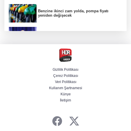
Benzine ikinci zam yolda, pompa fiyatı
yeniden değişecek
Kamuda yapay zeka 2 milyar liralık riski
belirledi
Başsavcılıktan Muzaffer Şirin hakkında
gözaltı talimatı
Gizlilik Politikası
Çerez Politikası
Bakan Uraloğlu açıkladı: Türkiye’nin 7 aylık
Veri Politikası
havayolu trafiğinde yeni tablo
Kullanım Şartnamesi
Künye
İletişim
Cansever’den acı haber! Ünlü isimler peş
peşe paylaştı