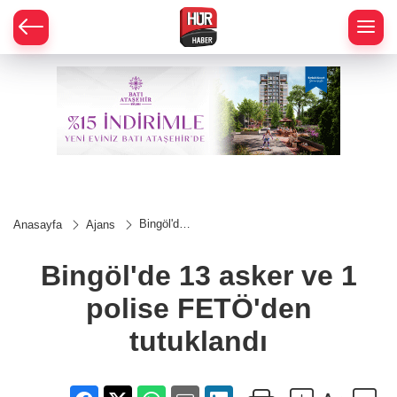
Bingöl'de
Anasayfa
Ajans
13 asker
ve 1
polise
Bingöl'de 13 asker ve 1
FETÖ'den
tutuklandı
polise FETÖ'den
tutuklandı