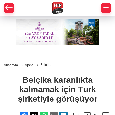
Belçika
Anasayfa
Ajans
karanlıkta
kalmamak
için Türk
Belçika karanlıkta
şirketiyle
görüşüyor
kalmamak için Türk
şirketiyle görüşüyor