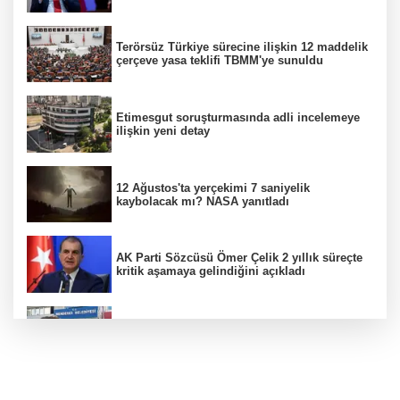
Terörsüz Türkiye sürecine ilişkin 12 maddelik
çerçeve yasa teklifi TBMM'ye sunuldu
Etimesgut soruşturmasında adli incelemeye
ilişkin yeni detay
12 Ağustos'ta yerçekimi 7 saniyelik
kaybolacak mı? NASA yanıtladı
AK Parti Sözcüsü Ömer Çelik 2 yıllık süreçte
kritik aşamaya gelindiğini açıkladı
Firari olarak aranıyordu! Menderes Belediye
Başkan Yardımcısı yakalandı