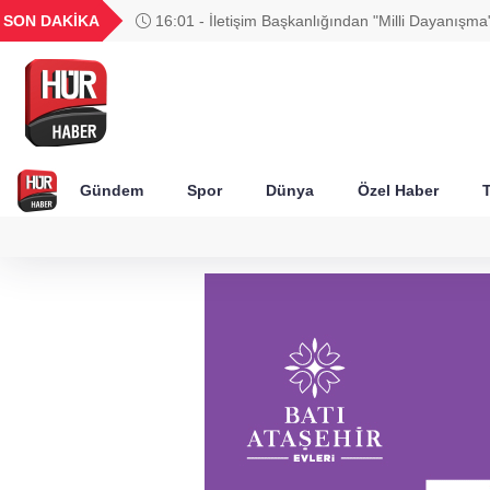
UYU
GEL
TND
BGN
SON DAKİKA
16:01 - İletişim Başkanlığından "Milli Dayanışma
44
1,1822
18,2002
16,2324
28,0626
Gündem
Spor
Dünya
Özel Haber
T