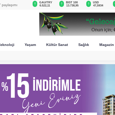
VND
GAU/TRY
BIST 100
USD
" paylaşımı
0,0018
6.522,11
13.738,95
47,5934
eknoloji
Yaşam
Kültür Sanat
Sağlık
Magazin