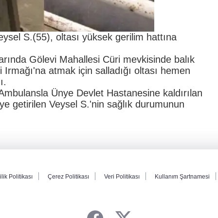
ysel S.(55), oltası yüksek gerilim hattına
larında Gölevi Mahallesi Cüri mevkisinde balık
i Irmağı'na atmak için salladığı oltası hemen
ı.
. Ambulansla Ünye Devlet Hastanesine kaldırılan
eye getirilen Veysel S.'nin sağlık durumunun
ilik Politikası
Çerez Politikası
Veri Politikası
Kullanım Şartnamesi