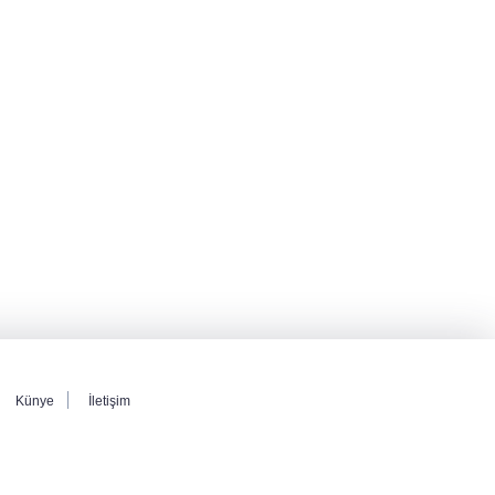
4 olayda izleri var! ''Ay Grubu'' çökertildi
Cumhurbaşkanı Erdoğan'dan Terörsüz
Türkiye vurgusu
srail Basını Alarmda! Türkiye'nin Enerji
Hamleleri Tel Aviv'i Tedirgin Etti
Künye
İletişim