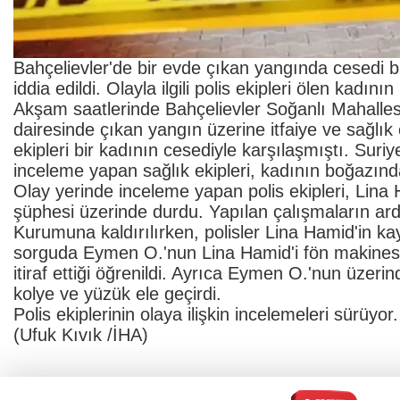
Bahçelievler'de bir evde çıkan yangında cesedi bu
iddia edildi. Olayla ilgili polis ekipleri ölen kadını
Akşam saatlerinde Bahçelievler Soğanlı Mahalles
dairesinde çıkan yangın üzerine itfaiye ve sağlık 
ekipleri bir kadının cesediyle karşılaşmıştı. Suri
inceleme yapan sağlık ekipleri, kadının boğazında
Olay yerinde inceleme yapan polis ekipleri, Lina H
şüphesi üzerinde durdu. Yapılan çalışmaların ar
Kurumuna kaldırılırken, polisler Lina Hamid'in ka
sorguda Eymen O.'nun Lina Hamid'i fön makinesi
itiraf ettiği öğrenildi. Ayrıca Eymen O.'nun üzeri
kolye ve yüzük ele geçirdi.
Polis ekiplerinin olaya ilişkin incelemeleri sürüyor.
(Ufuk Kıvık /İHA)