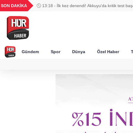
UYU
GEL
TND
BGN
SON DAKİKA
13:18 - İlk kez denendi! Akkuyu'da kritik test baş
20
1,1856
18,1983
16,2474
28,0626
Gündem
Spor
Dünya
Özel Haber
T