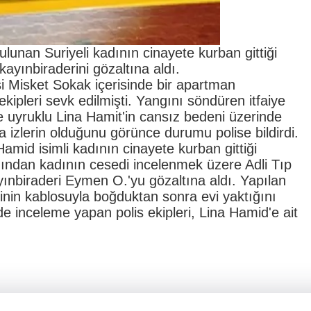
lunan Suriyeli kadının cinayete kurban gittiği
n kayınbiraderini gözaltına aldı.
i Misket Sokak içerisinde bir apartman
ekipleri sevk edilmişti. Yangını söndüren itfaiye
ye uyruklu Lina Hamit'in cansız bedeni üzerinde
 izlerin olduğunu görünce durumu polise bildirdi.
amid isimli kadının cinayete kurban gittiği
dından kadının cesedi incelenmek üzere Adli Tıp
yınbiraderi Eymen O.'yu gözaltına aldı. Yapılan
nin kablosuyla boğduktan sonra evi yaktığını
nde inceleme yapan polis ekipleri, Lina Hamid'e ait