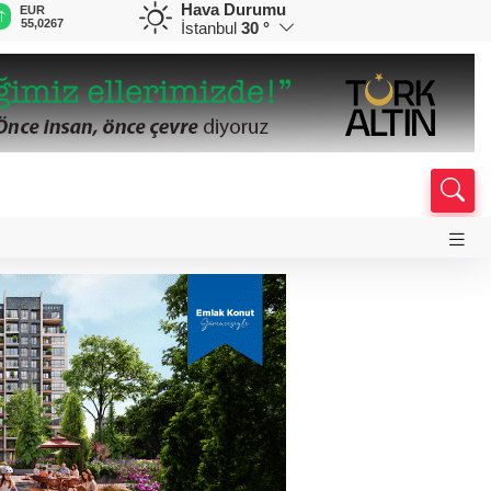
Hava Durumu
EUR
GBP
CHF
CAD
R
55,0267
64,1855
58,7479
33,9627
0
İstanbul
30 °