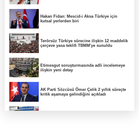
Hakan Fidan: Mescid-i Aksa Türkiye için
kutsal yerlerden biri
Terörsüz Türkiye sürecine ilişkin 12 maddelik
çerçeve yasa teklifi TBMM'ye sunuldu
Etimesgut soruşturmasında adli incelemeye
ilişkin yeni detay
AK Parti Sözcüsü Ömer Çelik 2 yıllık süreçte
kritik aşamaya gelindiğini açıkladı
Firari olarak aranıyordu! Menderes Belediye
Başkan Yardımcısı yakalandı
12 Ağustos'ta yerçekimi 7 saniyelik