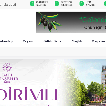
VND
GAU/TRY
BIST 100
USD
arıyla geçti
0,0018
6.531,92
13.801,66
47,5886
eknoloji
Yaşam
Kültür Sanat
Sağlık
Magazin