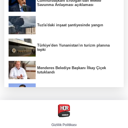
Cumhurbaşkanı Erdoğan'dan Mekke
Savunma Anlaşması açıklaması
Tuzla'daki inşaat şantiyesinde yangın
Türkiye'den Yunanistan'ın turizm planına
tepki
Menderes Belediye Başkanı İlkay Çiçek
tutuklandı
Bakan Yumaklı duyurdu! Çiftçilere ödemeler
bugün yapılıyor
Hür Ağbaba soruşturmasında MASAK para
hareketlerini inceledi
Gizlilik Politikası