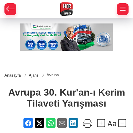
Avrupa
Anasayfa
Ajans
30.
Kur'an-ı
Kerim
Avrupa 30. Kur'an-ı Kerim
Tilaveti
Yarışması
Tilaveti Yarışması