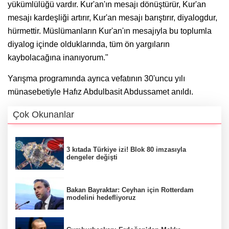
yükümlülüğü vardır. Kur'an'ın mesajı dönüştürür, Kur'an
mesajı kardeşliği artırır, Kur'an mesajı barıştırır, diyalogdur,
hürmettir. Müslümanların Kur'an'ın mesajıyla bu toplumla
diyalog içinde olduklarında, tüm ön yargıların
kaybolacağına inanıyorum."
Yarışma programında ayrıca vefatının 30'uncu yılı
münasebetiyle Hafız Abdulbasit Abdussamet anıldı.
Çok Okunanlar
3 kıtada Türkiye izi! Blok 80 imzasıyla
dengeler değişti
Bakan Bayraktar: Ceyhan için Rotterdam
modelini hedefliyoruz