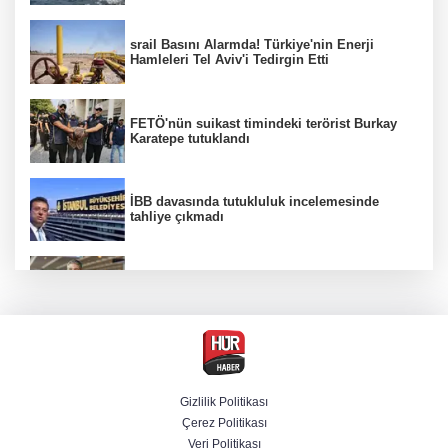
srail Basını Alarmda! Türkiye'nin Enerji
Hamleleri Tel Aviv'i Tedirgin Etti
FETÖ'nün suikast timindeki terörist Burkay
Karatepe tutuklandı
İBB davasında tutukluluk incelemesinde
tahliye çıkmadı
Dünya devinde üst düzey görev değişimi!
Türk isim başkan yardımcısı oldu
MGK toplanıyor: Ana gündem Terörsüz
Türkiye
Gizlilik Politikası
Çerez Politikası
MGK toplantısı sona erdi, 8 maddelik bildiri
Veri Politikası