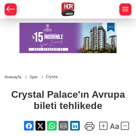
Crystal
Anasayfa
Spor
Palace'ın
Avrupa
bileti
Crystal Palace'ın Avrupa
tehlikede
bileti tehlikede