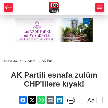
AK Partili
Anasayfa
Gündem
esnafa
zulüm
CHP'lilere
AK Partili esnafa zulüm
kıyak!
CHP'lilere kıyak!