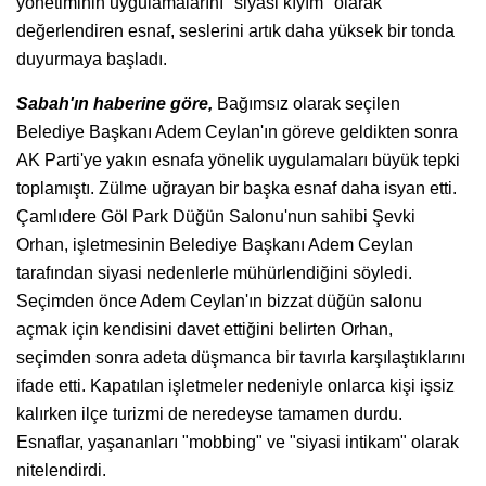
yönetiminin uygulamalarını "siyasi kıyım" olarak
değerlendiren esnaf, seslerini artık daha yüksek bir tonda
duyurmaya başladı.
Sabah'ın haberine göre,
Bağımsız olarak seçilen
Belediye Başkanı Adem Ceylan'ın göreve geldikten sonra
AK Parti'ye yakın esnafa yönelik uygulamaları büyük tepki
toplamıştı. Zülme uğrayan bir başka esnaf daha isyan etti.
Çamlıdere Göl Park Düğün Salonu'nun sahibi Şevki
Orhan, işletmesinin Belediye Başkanı Adem Ceylan
tarafından siyasi nedenlerle mühürlendiğini söyledi.
Seçimden önce Adem Ceylan'ın bizzat düğün salonu
açmak için kendisini davet ettiğini belirten Orhan,
seçimden sonra adeta düşmanca bir tavırla karşılaştıklarını
ifade etti. Kapatılan işletmeler nedeniyle onlarca kişi işsiz
kalırken ilçe turizmi de neredeyse tamamen durdu.
Esnaflar, yaşananları "mobbing" ve "siyasi intikam" olarak
nitelendirdi.