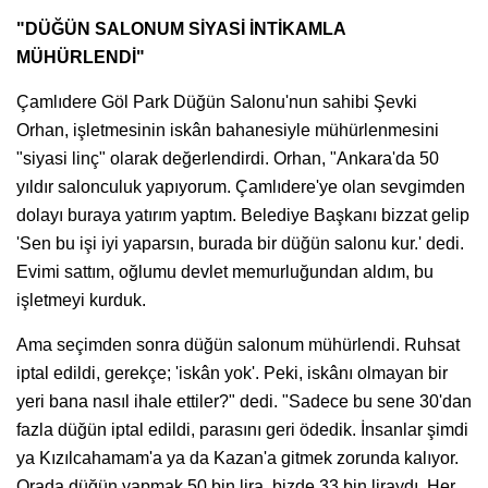
"DÜĞÜN SALONUM SİYASİ İNTİKAMLA
MÜHÜRLENDİ"
Çamlıdere Göl Park Düğün Salonu'nun sahibi Şevki
Orhan, işletmesinin iskân bahanesiyle mühürlenmesini
"siyasi linç" olarak değerlendirdi. Orhan, "Ankara'da 50
yıldır salonculuk yapıyorum. Çamlıdere'ye olan sevgimden
dolayı buraya yatırım yaptım. Belediye Başkanı bizzat gelip
'Sen bu işi iyi yaparsın, burada bir düğün salonu kur.' dedi.
Evimi sattım, oğlumu devlet memurluğundan aldım, bu
işletmeyi kurduk.
Ama seçimden sonra düğün salonum mühürlendi. Ruhsat
iptal edildi, gerekçe; 'iskân yok'. Peki, iskânı olmayan bir
yeri bana nasıl ihale ettiler?" dedi. "Sadece bu sene 30'dan
fazla düğün iptal edildi, parasını geri ödedik. İnsanlar şimdi
ya Kızılcahamam'a ya da Kazan'a gitmek zorunda kalıyor.
Orada düğün yapmak 50 bin lira, bizde 33 bin liraydı. Her