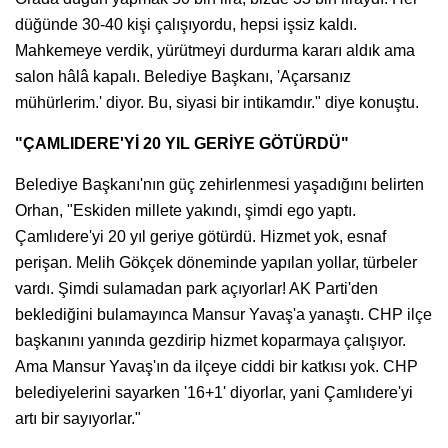
düğünde 30-40 kişi çalışıyordu, hepsi işsiz kaldı.
Mahkemeye verdik, yürütmeyi durdurma kararı aldık ama
salon hâlâ kapalı. Belediye Başkanı, 'Açarsanız
mühürlerim.' diyor. Bu, siyasi bir intikamdır." diye konuştu.
"ÇAMLIDERE'Yİ 20 YIL GERİYE GÖTÜRDÜ"
Belediye Başkanı'nın güç zehirlenmesi yaşadığını belirten
Orhan, "Eskiden millete yakındı, şimdi ego yaptı.
Çamlıdere'yi 20 yıl geriye götürdü. Hizmet yok, esnaf
perişan. Melih Gökçek döneminde yapılan yollar, türbeler
vardı. Şimdi sulamadan park açıyorlar! AK Parti'den
beklediğini bulamayınca Mansur Yavaş'a yanaştı. CHP ilçe
başkanını yanında gezdirip hizmet koparmaya çalışıyor.
Ama Mansur Yavaş'ın da ilçeye ciddi bir katkısı yok. CHP
belediyelerini sayarken '16+1' diyorlar, yani Çamlıdere'yi
artı bir sayıyorlar."