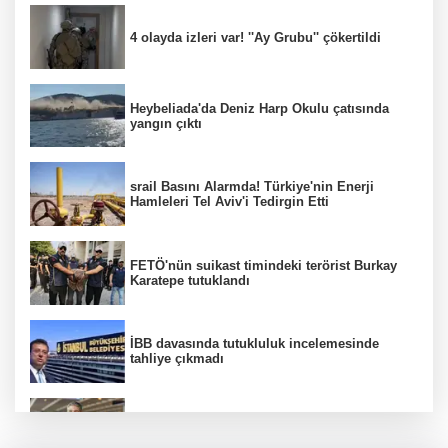
4 olayda izleri var! ''Ay Grubu'' çökertildi
Heybeliada'da Deniz Harp Okulu çatısında
yangın çıktı
srail Basını Alarmda! Türkiye'nin Enerji
Hamleleri Tel Aviv'i Tedirgin Etti
FETÖ'nün suikast timindeki terörist Burkay
Karatepe tutuklandı
İBB davasında tutukluluk incelemesinde
tahliye çıkmadı
Dünya devinde üst düzey görev değişimi!
Türk isim başkan yardımcısı oldu