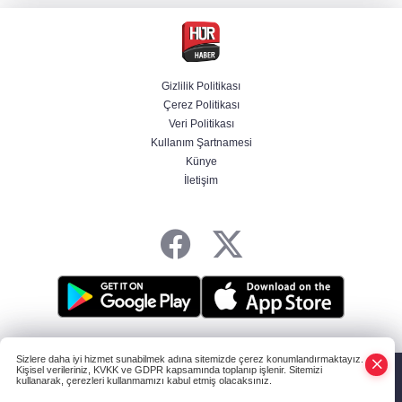
MGK toplanıyor: Ana gündem Terörsüz
Türkiye
Gizlilik Politikası
Çerez Politikası
MGK toplantısı sona erdi, 8 maddelik bildiri
Veri Politikası
yayımlandı
Kullanım Şartnamesi
Künye
İletişim
Şehit aileleri ve gazilerin haklarına ilişkin
kanun teklifi, TBMM Milli Savunma
Komisyonunda kabul edildi
HABER YAZILIMI
ve TURKTICARET.NET projesidir Copyright© 2006-2026
Sizlere daha iyi hizmet sunabilmek adına sitemizde çerez konumlandırmaktayız.
Tüm hakları saklıdır.
Kişisel verileriniz, KVKK ve GDPR kapsamında toplanıp işlenir. Sitemizi
kullanarak, çerezleri kullanmamızı kabul etmiş olacaksınız.
Anasayfa
Haber Ara