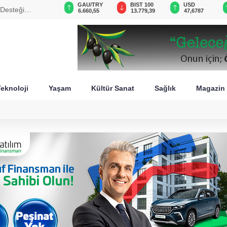
GAU/TRY
BIST 100
USD
EUR
sini füzeyle
6.660,55
13.779,39
47,6787
55,1254
eknoloji
Yaşam
Kültür Sanat
Sağlık
Magazin