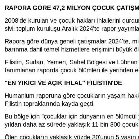
RAPORA GÖRE 47,2 MİLYON ÇOCUK ÇATIŞMA
2008'de kurulan ve çocuk hakları ihlallerini du
sivil toplum kuruluşu Aralık 2024'te rapor yayımla
Rapora göre dünya geneli çatışmalar 2024'te, mil
barınma dahil temel hizmetlere erişimini büyük öl
Filistin, Sudan, Yemen, Sahel Bölgesi ve Lübnan'd
tanımlanan raporda çocuk ölümleri ile yerinden ed
"EN YIKICI VE AÇIK İHLAL" FİLİSTİN'DE
Humanium raporuna göre çocukların yaşam hakkının
Filistin topraklarında kayda geçti.
Bu bölge için "çocuklar için dünyanın en ölümcül y
yıldan daha az sürede yaklaşık 11 bin 300 çocuk ö
Ölen çocukların yaklaşık yüzde 30'unun 5 yaşın 