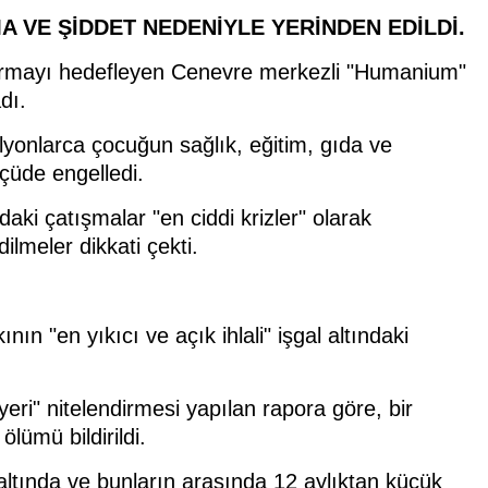
 VE ŞİDDET NEDENİYLE YERİNDEN EDİLDİ.
rdurmayı hedefleyen Cenevre merkezli "Humanium"
dı.
yonlarca çocuğun sağlık, eğitim, gıda ve
çüde engelledi.
aki çatışmalar "en ciddi krizler" olarak
ilmeler dikkati çekti.
 "en yıkıcı ve açık ihlali" işgal altındaki
eri" nitelendirmesi yapılan rapora göre, bir
lümü bildirildi.
altında ve bunların arasında 12 aylıktan küçük