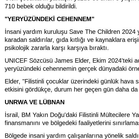
710 bebek olduğu bildirildi.
"YERYÜZÜNDEKİ CEHENNEM"
İnsani yardım kuruluşu Save The Children 2024 yıl
karadan saldırılar, gıda kıtlığı ve kaynaklara eri
psikolojik zararla karşı karşıya bıraktı.
UNICEF Sözcüsü James Elder, Ekim 2024'teki aç
yeryüzündeki cehennemin gerçek dünyadaki örneğ
Elder, "Filistinli çocuklar üzerindeki günlük hava
etkisini gördükçe, durum her geçen gün daha da kö
UNRWA VE LÜBNAN
İsrail, BM Yakın Doğu'daki Filistinli Mültecilere
finansmanını ve bölgedeki faaliyetlerini sınırlaması
Bölgede insani yardım çalışanlarına yönelik sald