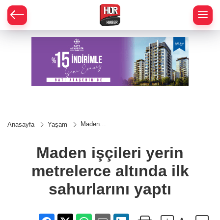
Maden
Anasayfa
Yaşam
işçileri
yerin
metrelerce
Maden işçileri yerin
altında ilk
sahurlarını
metrelerce altında ilk
yaptı
sahurlarını yaptı