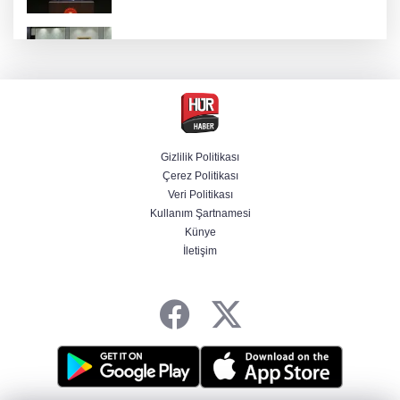
MGK toplantısı sona erdi, 8 maddelik bildiri
yayımlandı
MGK Cumhurbaşkanlığı Külliyesi'nde kritik
gündemle toplandı
Gizlilik Politikası
Çerez Politikası
Bir böcek ilacı faciası daha! Çanakkale'den
Veri Politikası
acı haber geldi
Kullanım Şartnamesi
Künye
İletişim
Beşiktaş 10 kişiyle Hradec Kralove'yi
deplasmanda yendi