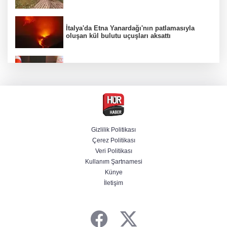
İtalya'da Etna Yanardağı'nın patlamasıyla
oluşan kül bulutu uçuşları aksattı
Bakan Gürlek, Muhsin Yazıcıoğlu'nun ailesini
kabul edecek
Yurt dışına kaçmaya hazırlanan 3 FETÖ'cü
yakalandı
Gizlilik Politikası
Çerez Politikası
Selçuk Bayraktar, Şırnak'ta TEKNOFEST Dron
Veri Politikası
Şampiyonası'na katıldı
Kullanım Şartnamesi
Künye
İletişim
Terörsüz Türkiye yasa teklifi Meclis'te