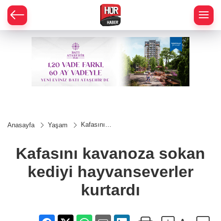
Kafasını
Anasayfa
Yaşam
kavanoza
sokan kediyi
hayvanseverler
Kafasını kavanoza sokan
kurtardı
kediyi hayvanseverler
kurtardı