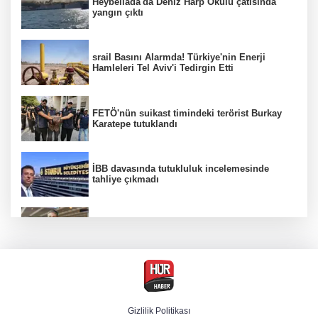
Heybeliada'da Deniz Harp Okulu çatısında
yangın çıktı
srail Basını Alarmda! Türkiye'nin Enerji
Hamleleri Tel Aviv'i Tedirgin Etti
FETÖ'nün suikast timindeki terörist Burkay
Karatepe tutuklandı
İBB davasında tutukluluk incelemesinde
tahliye çıkmadı
Dünya devinde üst düzey görev değişimi!
Türk isim başkan yardımcısı oldu
MGK toplanıyor: Ana gündem Terörsüz
Türkiye
Gizlilik Politikası