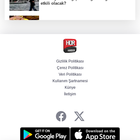
etkili olacak?
Altın fiyatlarında hafta sonu tablosu nasıl
şekillendi?
Öğrenci affında yeni dönem! Üniversiteye
dönüş yolu açıldı
Gizlilik Politikası
Çerez Politikası
BAE, İran'ın Hürmüz Boğazı'nda bir gemisini
Veri Politikası
füzeyle hedef aldığını duyurdu
Kullanım Şartnamesi
Künye
İletişim
Adana'da içme suyu tünel hattında göçük: 1
ölü, 1 yaralı