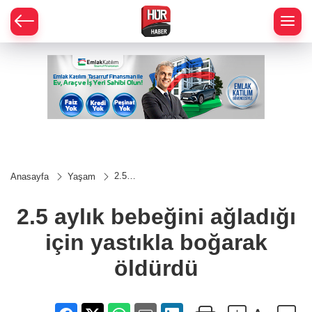
2.5
Anasayfa
Yaşam
aylık
bebeğini
ağladığı
2.5 aylık bebeğini ağladığı
için
yastıkla
için yastıkla boğarak
boğarak
öldürdü
öldürdü