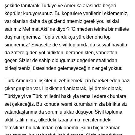
şekilde tanıtarak Türkiye ve Amerika arasında beşeri
köprüler kuruyorsunuz. Bu köprülere yenilerini eklememiz,
var olanları daha da güçlendirmemiz gerekiyor. İstiklal
şairimiz Mehmet Akif ne diyor? 'Girmeden tefrika bir millete
düşman giremez. Toplu vurdukça yürekler onu top
sindiremez.' Siyasette de sivil toplumda da sosyal hayatta
da zafere giden yol birlikten, beraberlikten, vahdetten
geçer. Sizler de sahip olduğumuz değerler etrafından
birleşirseniz, üstesinden gelemeyeceğiniz engel yoktur.
Türk-Amerikan ilişkilerini zehirlemek için hareket eden bazı
çıkar grupları var. Hakikatleri anlatarak, iyi örnek olarak,
Türkiye'yi ve Türk milletini hakkıyla temsil ederek bunlara
set çekeceğiz. Bu konuda resmi kurumlarımızla birlikte siz
vatandaşlarıma da sorumluluklar düşüyor. Sivil topluma
aktif katılımınız, ülkedeki karar alma mercilerindeki
temsiliniz bu bakımdan çok önemli. Şunu hiçbir zaman