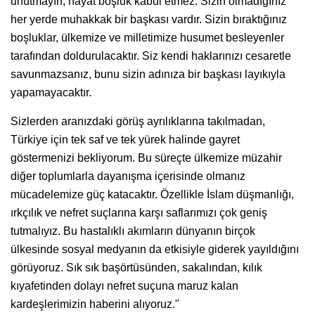
unutmayın, hayat boşluk kabul etmez. Sizin olmadığınız
her yerde muhakkak bir başkası vardır. Sizin bıraktığınız
boşluklar, ülkemize ve milletimize husumet besleyenler
tarafından doldurulacaktır. Siz kendi haklarınızı cesaretle
savunmazsanız, bunu sizin adınıza bir başkası layıkıyla
yapamayacaktır.
Sizlerden aranızdaki görüş ayrılıklarına takılmadan,
Türkiye için tek saf ve tek yürek halinde gayret
göstermenizi bekliyorum. Bu süreçte ülkemize müzahir
diğer toplumlarla dayanışma içerisinde olmanız
mücadelemize güç katacaktır. Özellikle İslam düşmanlığı,
ırkçılık ve nefret suçlarına karşı saflarımızı çok geniş
tutmalıyız. Bu hastalıklı akımların dünyanın birçok
ülkesinde sosyal medyanın da etkisiyle giderek yayıldığını
görüyoruz. Sık sık başörtüsünden, sakalından, kılık
kıyafetinden dolayı nefret suçuna maruz kalan
kardeşlerimizin haberini alıyoruz."