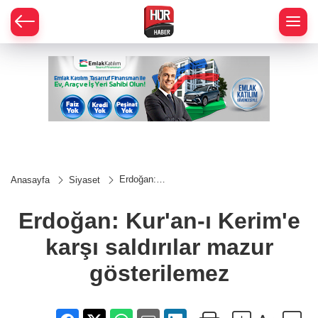
Erdoğan:
Anasayfa
Siyaset
Kur'an-ı
Kerim'e
karşı
Erdoğan: Kur'an-ı Kerim'e
saldırılar
mazur
karşı saldırılar mazur
gösterilemez
gösterilemez