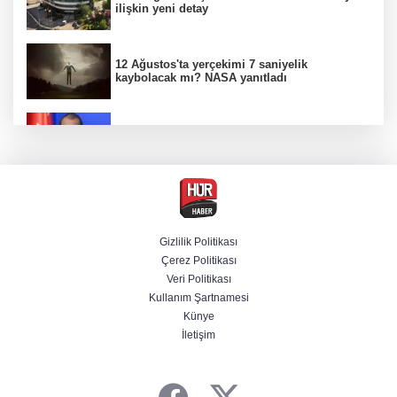
ilişkin yeni detay
12 Ağustos'ta yerçekimi 7 saniyelik
kaybolacak mı? NASA yanıtladı
AK Parti Sözcüsü Ömer Çelik 2 yıllık süreçte
kritik aşamaya gelindiğini açıkladı
Firari olarak aranıyordu! Menderes Belediye
Başkan Yardımcısı yakalandı
Gizlilik Politikası
Çerez Politikası
Cumhurbaşkanı Erdoğan'dan Terörsüz
Veri Politikası
Türkiye vurgusu
Kullanım Şartnamesi
Künye
İletişim
Serdal Adalı'dan Salah açıklaması!
''Transferini biz istemedik''