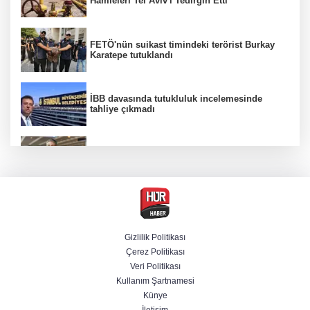
Hamleleri Tel Aviv'i Tedirgin Etti
FETÖ'nün suikast timindeki terörist Burkay
Karatepe tutuklandı
İBB davasında tutukluluk incelemesinde
tahliye çıkmadı
Dünya devinde üst düzey görev değişimi!
Türk isim başkan yardımcısı oldu
MGK toplanıyor: Ana gündem Terörsüz
Türkiye
Gizlilik Politikası
Çerez Politikası
MGK toplantısı sona erdi, 8 maddelik bildiri
Veri Politikası
yayımlandı
Kullanım Şartnamesi
Künye
İletişim