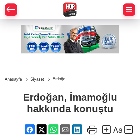
Erdoğan,
Anasayfa
Siyaset
İmamoğlu
hakkında
konuştu
Erdoğan, İmamoğlu
hakkında konuştu