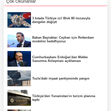
Çok Okunanlar
3 kıtada Türkiye izi! Blok 80 imzasıyla
dengeler değişti
Bakan Bayraktar: Ceyhan için Rotterdam
modelini hedefliyoruz
Cumhurbaşkanı Erdoğan'dan Mekke
Savunma Anlaşması açıklaması
Tuzla'daki inşaat şantiyesinde yangın
Türkiye'den Yunanistan'ın turizm planına
tepki