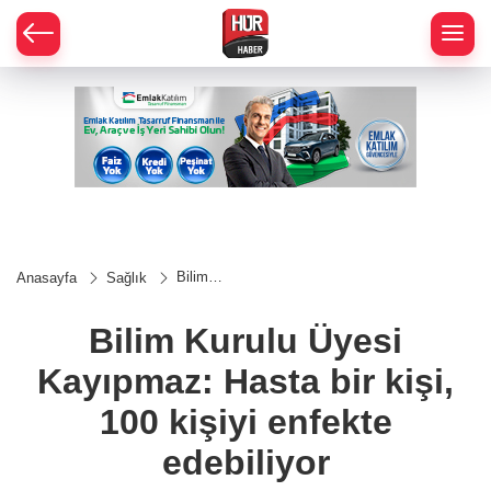
Bilim
Anasayfa
Sağlık
Kurulu
Üyesi
Kayıpmaz:
Bilim Kurulu Üyesi
Hasta bir
kişi, 100
Kayıpmaz: Hasta bir kişi,
kişiyi
enfekte
edebiliyor
100 kişiyi enfekte
edebiliyor