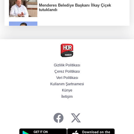
Menderes Belediye Başkanı İlkay Çiçek
tutuklandı
Bakan Yumaklı duyurdu! Çiftçilere ödemeler
bugün yapılıyor
Hür Ağbaba soruşturmasında MASAK para
hareketlerini inceledi
Gizlilik Politikası
Çerez Politikası
Bakan Gürlek: Kanunda şehitleri incitecek
Veri Politikası
düzenleme yok
Kullanım Şartnamesi
Künye
İletişim
Piyasalarda haftanın kazandıranları belli oldu