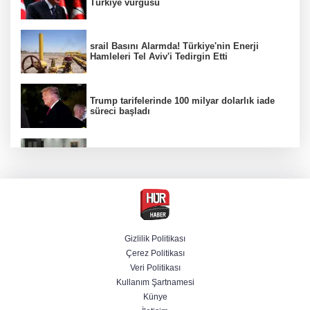
Türkiye vurgusu
srail Basını Alarmda! Türkiye'nin Enerji
Hamleleri Tel Aviv'i Tedirgin Etti
Trump tarifelerinde 100 milyar dolarlık iade
süreci başladı
MGK toplanıyor: Ana gündem Terörsüz
Türkiye
FETÖ'nün suikast timindeki terörist Burkay
Karatepe tutuklandı
Gizlilik Politikası
Çerez Politikası
Üsküdar'daki başkan vekilliği seçimine AK
Veri Politikası
Parti'den itiraz
Kullanım Şartnamesi
Künye