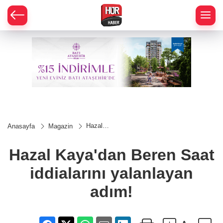
Hazal
Anasayfa
Magazin
Kaya'dan
Beren
Saat
Hazal Kaya'dan Beren Saat
iddialarını
yalanlayan
iddialarını yalanlayan
adım!
adım!