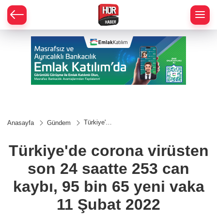
Türkiye'de
Anasayfa
Gündem
corona
virüsten
son 24
Türkiye'de corona virüsten
saatte
253 can
son 24 saatte 253 can
kaybı, 95
bin 65
yeni vaka
kaybı, 95 bin 65 yeni vaka
11 Şubat
2022
11 Şubat 2022