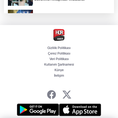
Venezuela'da iktidar partisi ile muhalefet
mutabık kaldı
Trump imzaladı! Doğumla vatandaşlığa
kısıtlamalar genişletildi
Gizlilik Politikası
Çerez Politikası
BM'nin teklifine Türk tarafından kabul,
Veri Politikası
Rumlardan ret
Kullanım Şartnamesi
Künye
İletişim
Ankara'da "değnekçilik" operasyonu: 10
gözaltı