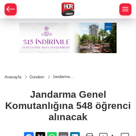
Jandarma
Anasayfa
Gündem
Genel
Komutanlığına
548 öğrenci
Jandarma Genel
alınacak
Komutanlığına 548 öğrenci
alınacak