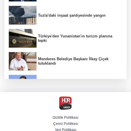
Tuzla'daki inşaat şantiyesinde yangın
Türkiye'den Yunanistan'ın turizm planına
tepki
Menderes Belediye Başkanı İlkay Çiçek
tutuklandı
Bakan Yumaklı duyurdu! Çiftçilere ödemeler
bugün yapılıyor
Hür Ağbaba soruşturmasında MASAK para
hareketlerini inceledi
Gizlilik Politikası
Çerez Politikası
Bakan Gürlek: Kanunda şehitleri incitecek
Veri Politikası