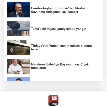
Cumhurbaşkanı Erdoğan'dan Mekke
Savunma Anlaşması açıklaması
Tuzla'daki inşaat şantiyesinde yangın
Türkiye'den Yunanistan'ın turizm planına
tepki
Menderes Belediye Başkanı İlkay Çiçek
tutuklandı
Bakan Yumaklı duyurdu! Çiftçilere ödemeler
bugün yapılıyor
Hür Ağbaba soruşturmasında MASAK para
hareketlerini inceledi