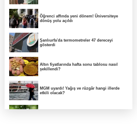
Öğrenci affında yeni dönem! Üniversiteye
dönüş yolu açıldı
Şanlıurfa'da termometreler 47 dereceyi
gösterdi
Altın fiyatlarında hafta sonu tablosu nasıl
şekillendi?
MGM uyardı! Yağış ve rüzgâr hangi illerde
etkili olacak?
Bakan Kacır, COP31 odaklı Hızlandırma
Desteği çağrısını açıkladı
Mekke Anlaşması uluslararası basında geniş