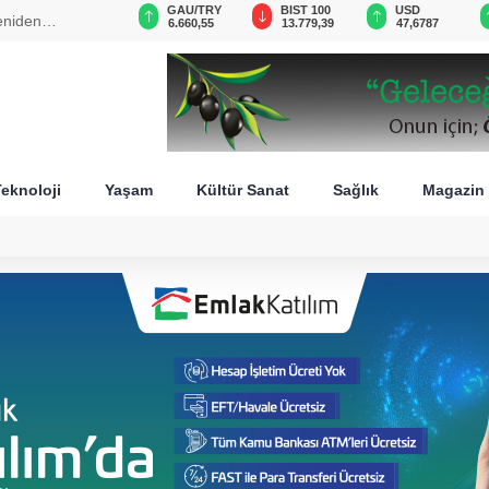
VND
GAU/TRY
BIST 100
USD
eniden
0,0018
6.660,55
13.779,39
47,6787
eknoloji
Yaşam
Kültür Sanat
Sağlık
Magazin