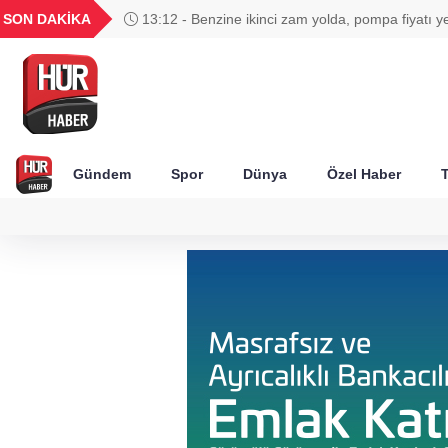
UYU
GEL
TND
BGN
SON DAKİKA
13:12 - Benzine ikinci zam yolda, pompa fiyatı y
52
1,1849
18,2677
16,3788
27,9743
değişecek
Gündem
Spor
Dünya
Özel Haber
T