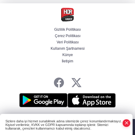
Özgür Özel'in Menderes Belediye Başkanı
İlkay Çiçek'e yönelik sözleri yeniden
gündemde
Gizlilik Politikası
Çerez Politikası
İzmir'de ihale soruşturması derinleşiyor! Veli
Veri Politikası
Ağbaba'nın ağabeyi tutuklandı
Kullanım Şartnamesi
Künye
İletişim
Trabzonspor'un Salah karşılamasını tüm
dünya konuşuyor
HABER YAZILIMI
ve TURKTICARET.NET projesidir Copyright© 2006-2026
Sizlere daha iyi hizmet sunabilmek adına sitemizde çerez konumlandırmaktayız.
Tüm hakları saklıdır.
Kişisel verileriniz, KVKK ve GDPR kapsamında toplanıp işlenir. Sitemizi
kullanarak, çerezleri kullanmamızı kabul etmiş olacaksınız.
Anasayfa
Haber Ara