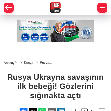
Rusya
Anasayfa
Dünya
Ukrayna
savaşının
ilk
Rusya Ukrayna savaşının
bebeği!
Gözlerini
ilk bebeği! Gözlerini
sığınakta
açtı
sığınakta açtı