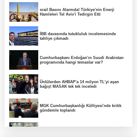
srail Basını Alarmda! Türkiye'nin Enerji
Hamleleri Tel Aviv'i Tedirgin Etti
İBB davasında tutukluluk incelemesinde
tahliye çıkmadı
Cumhurbaşkanı Erdoğan'ın Suudi Arabistan
programında hangi temaslar var?
Ünlülerden AHBAP'a 14 milyon TL'yi aşan
bağış! MASAK tek tek inceledi
MGK Cumhurbaşkanlığı Külliyesi'nde kritik
gündemle toplandı
MGK toplantısı sona erdi, 8 maddelik bildiri
yayımlandı