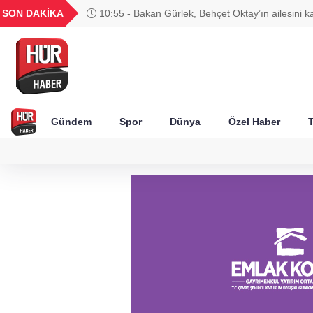
GEL
TND
BGN
VND
SON DAKİKA
10:55 - Bakan Gürlek, Behçet Oktay’ın ailesini 
56
18,1987
16,2478
28,0626
0,0018
Gündem
Spor
Dünya
Özel Haber
T