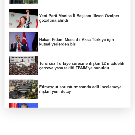
Yeni Parti Manisa İl Başkanı İlksen Özalper
gözaltına alındı
Hakan Fidan: Mescid-i Aksa Türkiye için
kutsal yerlerden biri
Terörsüz Türkiye sürecine ilişkin 12 maddelik
çerçeve yasa teklifi TBMM'ye sunuldu
Etimesgut soruşturmasında adli incelemeye
ilişkin yeni detay
AK Parti Sözcüsü Ömer Çelik 2 yıllık süreçte
kritik aşamaya gelindiğini açıkladı
Firari olarak aranıyordu! Menderes Belediye