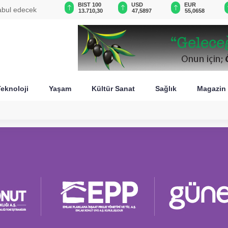
GAU/TRY
BIST 100
USD
EUR
kabul edecek
6.522,26
13.710,30
47,5897
55,0658
eknoloji
Yaşam
Kültür Sanat
Sağlık
Magazin