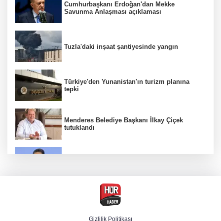
Cumhurbaşkanı Erdoğan'dan Mekke
Savunma Anlaşması açıklaması
Tuzla'daki inşaat şantiyesinde yangın
Türkiye'den Yunanistan'ın turizm planına
tepki
Menderes Belediye Başkanı İlkay Çiçek
tutuklandı
Bakan Yumaklı duyurdu! Çiftçilere ödemeler
bugün yapılıyor
Hür Ağbaba soruşturmasında MASAK para
hareketlerini inceledi
Gizlilik Politikası