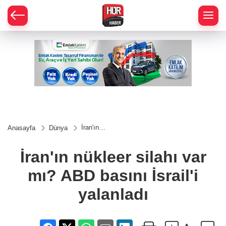
İran'ın
Anasayfa
Dünya
nükleer
silahı
var mı?
İran'ın nükleer silahı var
ABD
basını
mı? ABD basını İsrail'i
İsrail'i
yalanladı
yalanladı