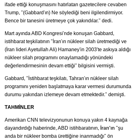
ifade ettiği konuşmasını hatırlatan gazetecilere cevaben
Trump, "(Gabbard'ın) Ne söylediği beni ilgilendirmiyor.
Bence bir tanesini üretmeye çok yakındılar." dedi.
Mart ayında ABD Kongresi'nde konuşan Gabbard,
istihbarat teşkilatının "İran'ın nükleer silah üretmediği ve
(İran lideri Ayetullah Ali) Hamaney'in 2003'te askıya aldığı
nükleer silah programını onaylamadığı yönündeki
değerlendirmesinin devam ettiği" bilgisini vermişti.
Gabbard, "İstihbarat teşkilatı, Tahran'ın nükleer silah
programını yeniden başlatmaya karar vermesi durumunda
durumu yakından izlemeye devam etmektedir." demişti.
TAHMİNLER
Amerikan CNN televizyonunun konuya yakın 4 kaynağa
dayandırdığı haberinde, ABD istihbaratının,
İran'ın
"şu
anda bir nükleer bomba ürettiğine inanmadığı" ön