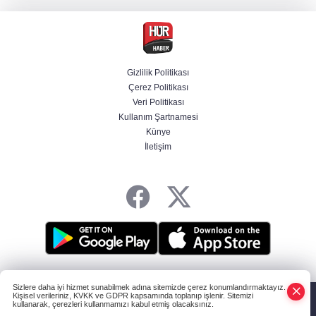
Terörsüz Türkiye yasa teklifi Meclis'te
Gizlilik Politikası
Çerez Politikası
Bakan Göktaş: Ülkemize, milletimize, şehit
Veri Politikası
ailelerimize ve kahraman gazilerimize hayırlı
olsun
Kullanım Şartnamesi
Künye
İletişim
LGS 1. nakil sonuçları açıklandı
HABER YAZILIMI
ve TURKTICARET.NET projesidir Copyright© 2006-2026
Sizlere daha iyi hizmet sunabilmek adına sitemizde çerez konumlandırmaktayız.
Tüm hakları saklıdır.
Kişisel verileriniz, KVKK ve GDPR kapsamında toplanıp işlenir. Sitemizi
kullanarak, çerezleri kullanmamızı kabul etmiş olacaksınız.
Anasayfa
Haber Ara