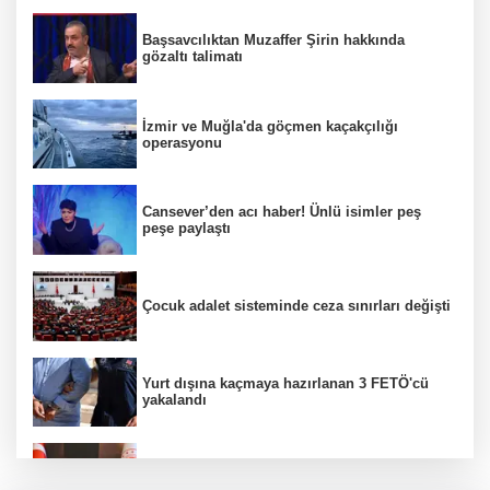
Başsavcılıktan Muzaffer Şirin hakkında
gözaltı talimatı
İzmir ve Muğla'da göçmen kaçakçılığı
operasyonu
Cansever’den acı haber! Ünlü isimler peş
peşe paylaştı
Çocuk adalet sisteminde ceza sınırları değişti
Yurt dışına kaçmaya hazırlanan 3 FETÖ'cü
yakalandı
Bakan Gürlek, Muhsin Yazıcıoğlu'nun ailesini
kabul edecek