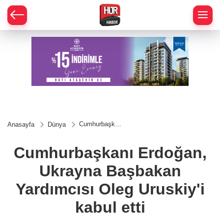
Cumhurbaşkanı
Anasayfa
Dünya
Erdoğan,
Ukrayna
Başbakan
Cumhurbaşkanı Erdoğan,
Yardımcısı
Oleg Uruskiy'i
Ukrayna Başbakan
kabul etti
Yardımcısı Oleg Uruskiy'i
kabul etti