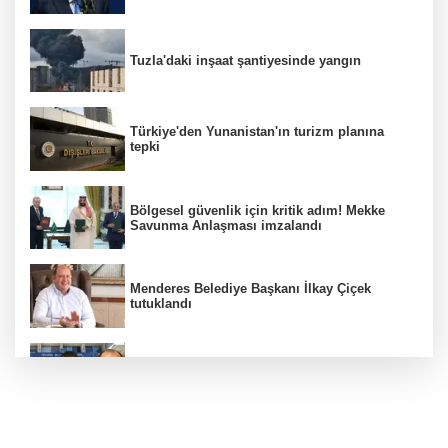
Tuzla'daki inşaat şantiyesinde yangın
Türkiye'den Yunanistan'ın turizm planına
tepki
Bölgesel güvenlik için kritik adım! Mekke
Savunma Anlaşması imzalandı
Menderes Belediye Başkanı İlkay Çiçek
tutuklandı
Hür Ağbaba soruşturmasında MASAK para
hareketlerini inceledi
Bakan Gürlek: Kanunda şehitleri incitecek