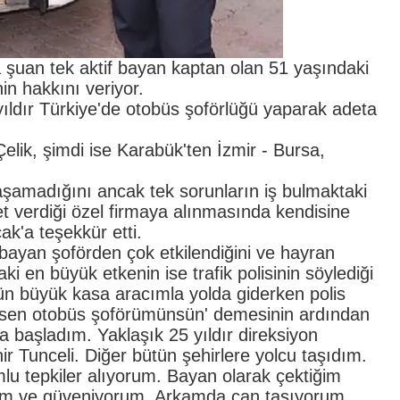
a şuan tek aktif bayan kaptan olan 51 yaşındaki
in hakkını veriyor.
yıldır Türkiye'de otobüs şoförlüğü yaparak adeta
elik, şimdi ise Karabük'ten İzmir - Bursa,
aşamadığını ancak tek sorunların iş bulmaktaki
t verdiği özel firmaya alınmasında kendisine
ak'a teşekkür etti.
bayan şoförden çok etkilendiğini ve hayran
i en büyük etkenin ise trafik polisinin söylediği
gün büyük kasa aracımla yolda giderken polis
e, sen otobüs şoförümünsün' demesinin ardından
 başladım. Yaklaşık 25 yıldır direksiyon
r Tunceli. Diğer bütün şehirlere yolcu taşıdım.
umlu tepkiler alıyorum. Bayan olarak çektiğim
orum ve güveniyorum. Arkamda can taşıyorum