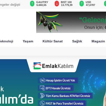
VND
GAU/TRY
BIST 100
USD
 bütçesi 107 kat arttı
0,0018
6.660,55
13.779,39
47,6787
eknoloji
Yaşam
Kültür Sanat
Sağlık
Magazin