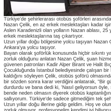
Türkiye'de şehirlerarası otobüs şoförleri arasınd
Nazan Çelik, en az erkek meslektaşları kadar işin
Aslen Karadenizli olan yolların Nazan ablası, 25 
erkek meslektaşlarına taş çıkartıyor.
Uzun yıllar doğu bölgesine yolcu taşıyan Nazan Ç
Ankara'ya yolcu taşıyor.
Bayan olarak şoförlük konusunda hiçbir sıkıntı y
zorluk olduğunu anlatan Nazan Çelik, şuan hizme
güvenen patronları Kadir Alper Birant ve Halit Bıç
Çocukluğunda İstanbul belediyesinde çalışan bir 
kaldığını söyleyen Çelik, otobüs şoförü olmasındak
bir sözden sonra karar verdiğini anlatarak, "Bir 
durdurdu ve bana dedi ki, 'Nasıl geliyorsun öyl
bende neden olmasın diyerek otobüs kaptanlığına
sallıyorum. Türkiye'de sadece gitmediğim tek şehi
Uzun yıllar doğu illerine gidip geldim. Hoş ve ol
zorluk olmuyor, profesyonelim kendimi iyi biliy