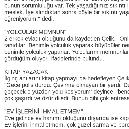
bunun sorumluluğu var. Tek yaşadığımız sıkıntı 
meslek. İşe alındıktan sonra böyle bir sıkıntı 
öğreniyorum." dedi.
"YOLCULAR MEMNUN"
2 erkek evladı olduğunu da kaydeden Çelik, "Onla
tanıdılar. Benimle yolculuk yaparak büyüdüler n
benimle yolculuk yaparlar. Yolcularım memnunlar.
gördüğüm oluyor" ifadelerinde bulundu.
KİTAP YAZACAK
İlginç anılarını kitap yapmayı da hedefleyen Çelik
"Gece polis durdu. Çevirme olmayan bir yerdi. D
geçecek o yüzden yolu kesiyorum' deyince, 'bende
çok şaşırdı ve özür diledi. Bunun gibi çok entres
"EV İŞLERİNİ İHMAL ETMEM"
Eve gidince ev hanımı olduğunu dışarıda ise kap
Ev işlerini ihmal etmem, çok güzel sarma ve bör