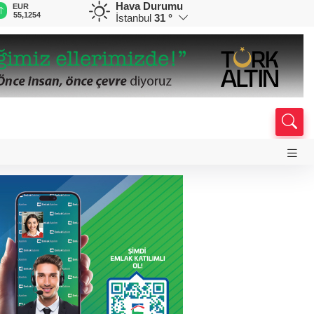
Hava Durumu
EUR
GBP
CHF
CAD
R
55,1254
64,3468
59,0083
34,1883
0
İstanbul
31 °