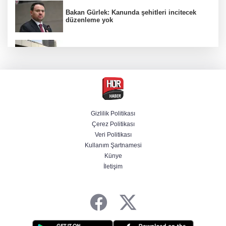
Bakan Gürlek: Kanunda şehitleri incitecek
düzenleme yok
Türkiye'den Yunanistan'ın turizm planına
tepki
Derin taarruz, yüksek hassasiyet! Bayraktar
AKINCI TİHA TOLUN P ile vurdu
Gizlilik Politikası
Çerez Politikası
Menderes Belediye Başkanı İlkay Çiçek
Veri Politikası
tutuklandı
Kullanım Şartnamesi
Künye
İletişim
Hür Ağbaba soruşturmasında MASAK para
hareketlerini inceledi