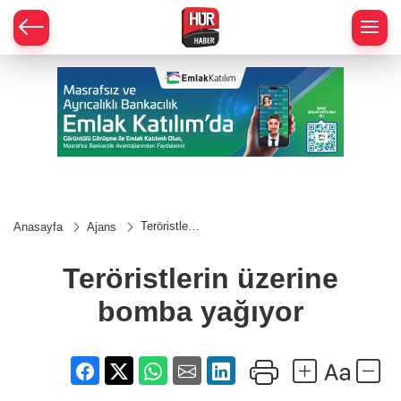
Teröristlerin
Anasayfa
Ajans
üzerine
bomba
yağıyor
Teröristlerin üzerine
bomba yağıyor