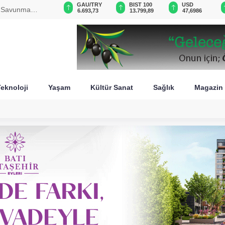
VND
GAU/TRY
BIST 100
USD
ke Savunma
0,0018
6.693,73
13.799,89
47,6986
eknoloji
Yaşam
Kültür Sanat
Sağlık
Magazin