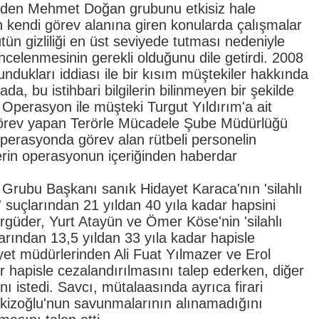
e eden Mehmet Doğan grubunu etkisiz hale
 kendi görev alanına giren konularda çalışmalar
ütün gizliliği en üst seviyede tutması nedeniyle
ncelenmesinin gerekli olduğunu dile getirdi. 2008
undukları iddiası ile bir kısım müştekiler hakkında
da, bu istihbari bilgilerin bilinmeyen bir şekilde
ı. Operasyon ile müşteki Turgut Yıldırım'a ait
rev yapan Terörle Mücadele Şube Müdürlüğü
, operasyonda görev alan rütbeli personelin
lerin operasyonun içeriğinden haberdar
Grubu Başkanı sanık Hidayet Karaca'nın 'silahlı
lik' suçlarından 21 yıldan 40 yıla kadar hapsini
rgüder, Yurt Atayün ve Ömer Köse'nin 'silahlı
uçlarından 13,5 yıldan 33 yıla kadar hapisle
iyet müdürlerinden Ali Fuat Yılmazer ve Erol
r hapisle cezalandırılmasını talep ederken, diğer
 istedi. Savcı, mütalaasında ayrıca firari
Ekizoğlu'nun savunmalarının alınamadığını