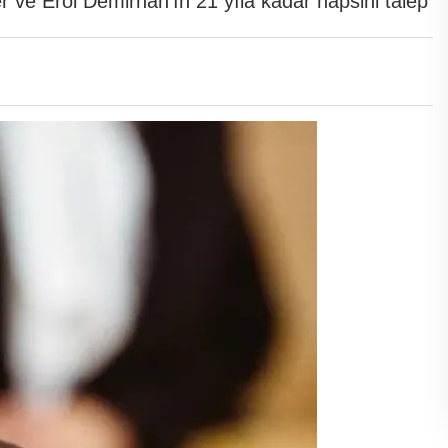
r ve Erol Demirhan'ın 21 yıla kadar hapsini talep