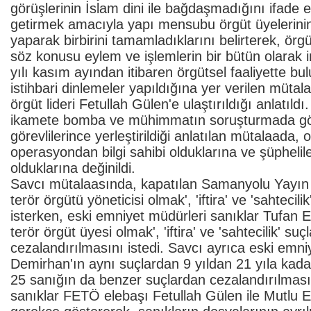
görüşlerinin İslam dini ile bağdaşmadığını ifad
getirmek amacıyla yapı mensubu örgüt üyelerinin
yaparak birbirini tamamladıklarını belirterek, örg
söz konusu eylem ve işlemlerin bir bütün olarak i
yılı kasım ayından itibaren örgütsel faaliyette bul
istihbari dinlemeler yapıldığına yer verilen mütalaa
örgüt lideri Fetullah Gülen'e ulaştırıldığı anlatıld
ikamete bomba ve mühimmatın soruşturmada gö
görevlilerince yerleştirildiği anlatılan mütalaada
operasyondan bilgi sahibi olduklarına ve şüpheli
olduklarına değinildi.
Savcı mütalaasında, kapatılan Samanyolu Yayın 
terör örgütü yöneticisi olmak', 'iftira' ve 'sahteci
isterken, eski emniyet müdürleri sanıklar Tufan E
terör örgüt üyesi olmak', 'iftira' ve 'sahtecilik' s
cezalandırılmasını istedi. Savcı ayrıca eski emn
Demirhan'ın aynı suçlardan 9 yıldan 21 yıla kada
25 sanığın da benzer suçlardan cezalandırılmasını
sanıklar FETÖ elebaşı Fetullah Gülen ile Mutlu 