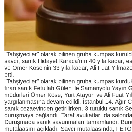
"Tahşiyeciler" olarak bilinen gruba kumpas kurul
savcı, sanık Hidayet Karaca'nın 40 yıla kadar, e
ve Ömer Köse'nin 33 yıla kadar, Ali Fuat Yılmaze
etti.
"Tahşiyeciler" olarak bilinen gruba kumpas kurduk
firari sanık Fetullah Gülen ile Samanyolu Yayın
müdürleri Ömer Köse, Yurt Atayün ve Ali Fuat Yı
yargılanmasına devam edildi. İstanbul 14. Ağır
sanık cezaevinden getirilirken, 3 tutuklu sanık S
duruşmaya bağlandı. Taraf avukatları da salonda
Duruşmada sanık savunmaları tamamlandı. Bunun
mütalaasını açıkladı. Savcı mütalaasında, FETÖ/P