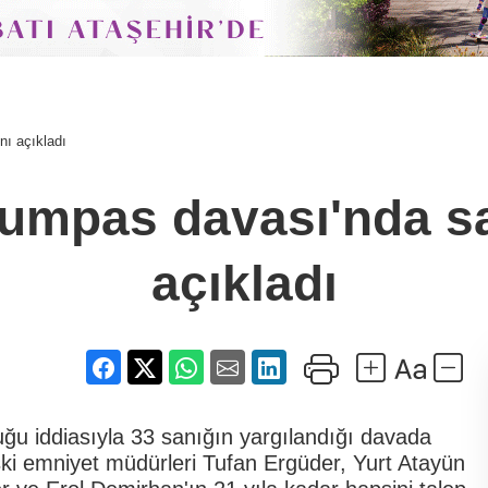
nı açıkladı
kumpas davası'nda s
açıkladı
uğu iddiasıyla 33 sanığın yargılandığı davada
ski emniyet müdürleri Tufan Ergüder, Yurt Atayün