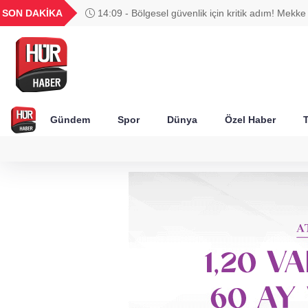
UYU
GEL
TND
BGN
SON DAKİKA
14:09 - Bölgesel güvenlik için kritik adım! Mek
98
1,1854
18,2404
16,2406
27,9743
Anlaşması imzalandı
Gündem
Spor
Dünya
Özel Haber
T