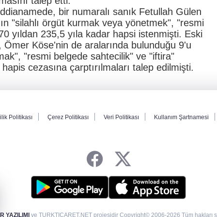
asını talep etti.
iddianamede, bir numaralı sanık Fetullah Gülen
'nın "silahlı örgüt kurmak veya yönetmek", "resmi
 70 yıldan 235,5 yıla kadar hapsi istenmişti. Eski
n, Ömer Köse'nin de aralarında bulunduğu 9'u
mak", "resmi belgede sahtecilik" ve "iftira"
hapis cezasına çarptırılmaları talep edilmişti.
ilik Politikası
Çerez Politikası
Veri Politikası
Kullanım Şartnamesi
 YAZILIMI
ve TURKTICARET.NET projesidir Copyright© 2006-2026 Tüm hakları sak