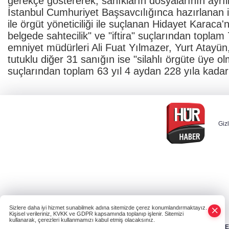
gerekçe göstererek, sanıkların dosyalarının ayrılm
İstanbul Cumhuriyet Başsavcılığınca hazırlanan 
ile örgüt yöneticiliği ile suçlanan Hidayet Karaca
belgede sahtecilik" ve "iftira" suçlarından toplam
emniyet müdürleri Ali Fuat Yılmazer, Yurt Atayü
tutuklu diğer 31 sanığın ise "silahlı örgüte üye ol
suçlarından toplam 63 yıl 4 aydan 228 yıla kadar 
Gizl
Sizlere daha iyi hizmet sunabilmek adına sitemizde çerez konumlandırmaktayız.
Kişisel verileriniz, KVKK ve GDPR kapsamında toplanıp işlenir. Sitemizi
kullanarak, çerezleri kullanmamızı kabul etmiş olacaksınız.
HABER