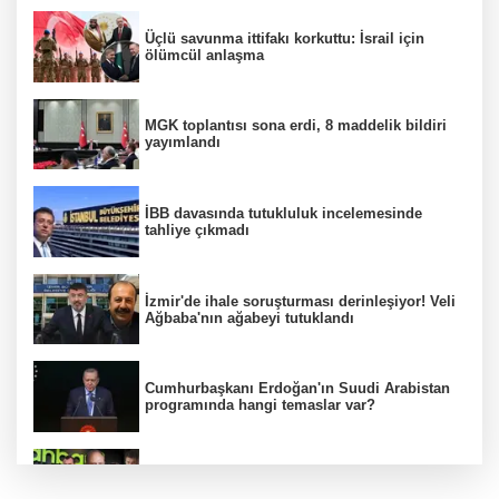
Üçlü savunma ittifakı korkuttu: İsrail için
ölümcül anlaşma
MGK toplantısı sona erdi, 8 maddelik bildiri
yayımlandı
İBB davasında tutukluluk incelemesinde
tahliye çıkmadı
İzmir'de ihale soruşturması derinleşiyor! Veli
Ağbaba'nın ağabeyi tutuklandı
Cumhurbaşkanı Erdoğan'ın Suudi Arabistan
programında hangi temaslar var?
Ünlülerden AHBAP'a 14 milyon TL'yi aşan
bağış! MASAK tek tek inceledi