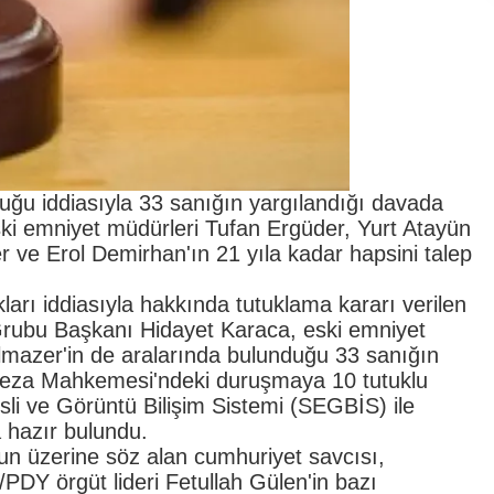
duğu iddiasıyla 33 sanığın yargılandığı davada
ski emniyet müdürleri Tufan Ergüder, Yurt Atayün
r ve Erol Demirhan'ın 21 yıla kadar hapsini talep
ları iddiasıyla hakkında tutuklama kararı verilen
 Grubu Başkanı Hidayet Karaca, eski emniyet
lmazer'in de aralarında bulunduğu 33 sanığın
 Ceza Mahkemesi'ndeki duruşmaya 10 tutuklu
esli ve Görüntü Bilişim Sistemi (SEGBİS) ile
 hazır bulundu.
 üzerine söz alan cumhuriyet savcısı,
DY örgüt lideri Fetullah Gülen'in bazı