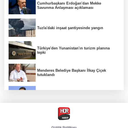
Cumhurbaşkanı Erdoğan'dan Mekke
Savunma Anlaşması açıklaması
Tuzla'daki inşaat şantiyesinde yangın
Türkiye'den Yunanistan'ın turizm planına
tepki
Menderes Belediye Başkanı İlkay Çiçek
tutuklandı
Bakan Yumaklı duyurdu! Çiftçilere ödemeler
bugün yapılıyor
Hür Ağbaba soruşturmasında MASAK para
hareketlerini inceledi
Gizlilik Politikası