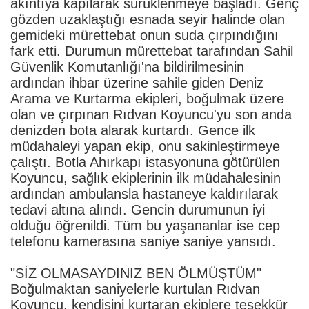
akıntıya kapılarak sürüklenmeye başladı. Genç
gözden uzaklaştığı esnada seyir halinde olan
gemideki mürettebat onun suda çırpındığını
fark etti. Durumun mürettebat tarafından Sahil
Güvenlik Komutanlığı'na bildirilmesinin
ardından ihbar üzerine sahile giden Deniz
Arama ve Kurtarma ekipleri, boğulmak üzere
olan ve çırpınan Rıdvan Koyuncu'yu son anda
denizden bota alarak kurtardı. Gence ilk
müdahaleyi yapan ekip, onu sakinleştirmeye
çalıştı. Botla Ahırkapı istasyonuna götürülen
Koyuncu, sağlık ekiplerinin ilk müdahalesinin
ardından ambulansla hastaneye kaldırılarak
tedavi altına alındı. Gencin durumunun iyi
olduğu öğrenildi. Tüm bu yaşananlar ise cep
telefonu kamerasına saniye saniye yansıdı.
"SİZ OLMASAYDINIZ BEN ÖLMÜŞTÜM"
Boğulmaktan saniyelerle kurtulan Rıdvan
Koyuncu, kendisini kurtaran ekiplere teşekkür