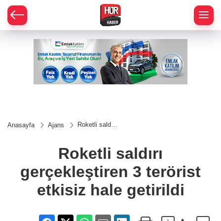
Roketli saldırı
Anasayfa
Ajans
gerçekleştiren
3 terörist
etkisiz hale
Roketli saldırı
getirildi
gerçekleştiren 3 terörist
etkisiz hale getirildi