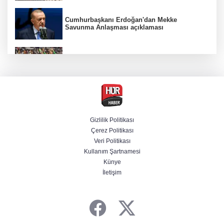
Cumhurbaşkanı Erdoğan'dan Mekke
Savunma Anlaşması açıklaması
Beşiktaş 10 kişiyle Hradec Kralove'yi
deplasmanda yendi
BM'nin teklifine Türk tarafından kabul,
Rumlardan ret
Gizlilik Politikası
Çerez Politikası
Derin taarruz, yüksek hassasiyet! Bayraktar
Veri Politikası
AKINCI TİHA TOLUN P ile vurdu
Kullanım Şartnamesi
Künye
İletişim
Ankara'da "değnekçilik" operasyonu: 10
gözaltı