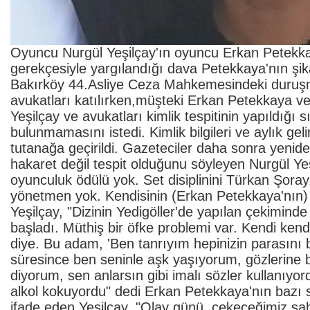
Oyuncu Nurgül Yeşilçay'ın oyuncu Erkan Petekkay
gerekçesiyle yargılandığı dava Petekkaya'nın şi
Bakırköy 44.Asliye Ceza Mahkemesindeki duruşm
avukatları katılırken,müşteki Erkan Petekkaya v
Yeşilçay ve avukatları kimlik tespitinin yapıldı
bulunmamasını istedi. Kimlik bilgileri ve aylık ge
tutanağa geçirildi. Gazeteciler daha sonra yenide
hakaret değil tespit olduğunu söyleyen Nurgül Ye
oyunculuk ödülü yok. Set disiplinini Türkan Şor
yönetmen yok. Kendisinin (Erkan Petekkaya'nın) a
Yeşilçay, "Dizinin Yedigöller'de yapılan çekimin
başladı. Müthiş bir öfke problemi var. Kendi ken
diye. Bu adam, 'Ben tanrıyım hepinizin parasını 
süresince ben seninle aşk yaşıyorum, gözlerine 
diyorum, sen anlarsın gibi imalı sözler kullanıy
alkol kokuyordu" dedi Erkan Petekkaya'nın bazı sö
ifade eden Yeşilçay, "Olay günü, çekeceğimiz s