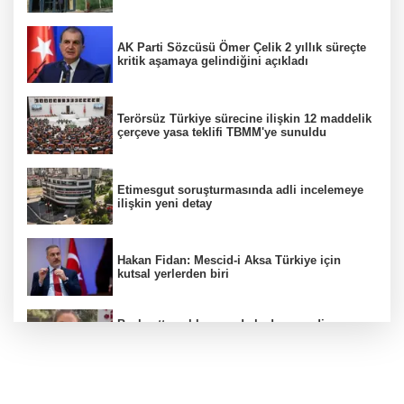
AK Parti Sözcüsü Ömer Çelik 2 yıllık süreçte
kritik aşamaya gelindiğini açıkladı
Terörsüz Türkiye sürecine ilişkin 12 maddelik
çerçeve yasa teklifi TBMM'ye sunuldu
Etimesgut soruşturmasında adli incelemeye
ilişkin yeni detay
Hakan Fidan: Mescid-i Aksa Türkiye için
kutsal yerlerden biri
Başkentte yol kenarında kadın cesedi
bulunmasına ilişkin 6 şüpheli gözaltına
alındı
CHP'li belediye başkanın yazışmaları rüşvet