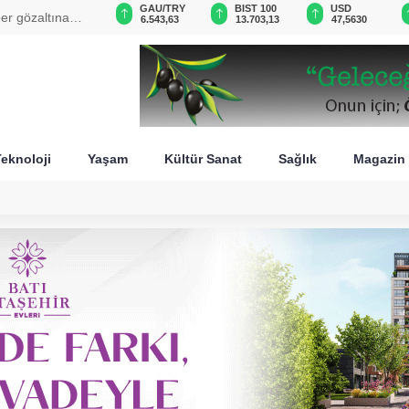
VND
GAU/TRY
BIST 100
USD
imi 7 saniyelik kaybolacak mı?
0,0018
6.543,63
13.703,13
47,5630
eknoloji
Yaşam
Kültür Sanat
Sağlık
Magazin