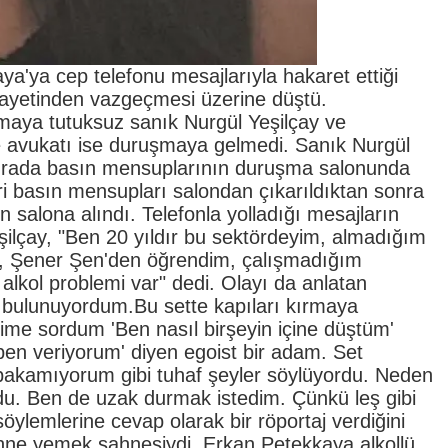
a'ya cep telefonu mesajlarıyla hakaret ettiği
kayetinden vazgeçmesi üzerine düştü.
aya tutuksuz sanık Nurgül Yeşilçay ve
e avukatı ise duruşmaya gelmedi. Sanık Nurgül
ğı sırada basın mensuplarının duruşma salonunda
liri basın mensupları salondan çıkarıldıktan sonra
n salona alındı. Telefonla yolladığı mesajların
şilçay, "Ben 20 yıldır bu sektördeyim, almadığım
ay, Şener Şen'den öğrendim, çalışmadığım
lkol problemi var" dedi. Olayı da anlatan
de bulunuyordum.Bu sette kapıları kırmaya
dime sordum 'Ben nasıl birşeyin içine düştüm'
ben veriyorum' diyen egoist bir adam. Set
bakamıyorum gibi tuhaf şeyler söylüyordu. Neden
ordu. Ben de uzak durmak istedim. Çünkü leş gibi
ylemlerine cevap olarak bir röportaj verdiğini
ahne yemek sahnesiydi. Erkan Petekkaya alkollü