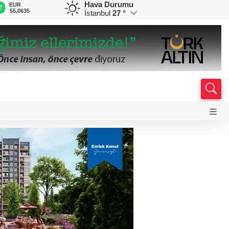
Hava Durumu
EUR
GBP
CHF
CAD
R
55,0635
64,1837
58,9453
33,9445
0
İstanbul
27 °