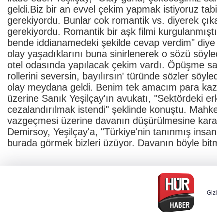
geldi.Biz bir an evvel çekim yapmak istiyoruz tabi
gerekiyordu. Bunlar cok romantik vs. diyerek çık
gerekiyordu. Romantik bir aşk filmi kurgulanmıştı
bende iddianamedeki şekilde cevap verdim" diye 
olay yaşadıklarını buna sinirlenerek o sözü söyle
otel odasında yapılacak çekim vardı. Öpüşme sa
rollerini seversin, bayılırsın' türünde sözler söyl
olay meydana geldi. Benim tek amacım para ka
üzerine Sanık Yeşilçay'ın avukatı, "Sektördeki e
cezalandırılmak istendi" şeklinde konuştu. Mah
vazgeçmesi üzerine davanın düşürülmesine kara
Demirsoy, Yeşilçay'a, "Türkiye'nin tanınmış insanlar
burada görmek bizleri üzüyor. Davanın böyle bi
Gizl