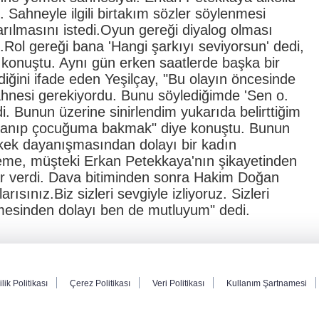
. Sahneyle ilgili birtakım sözler söylenmesi
arılmasını istedi.Oyun gereği diyalog olması
.Rol gereği bana 'Hangi şarkıyı seviyorsun' dedi,
konuştu. Aynı gün erken saatlerde başka bir
diğini ifade eden Yeşilçay, "Bu olayın öncesinde
hnesi gerekiyordu. Bunu söylediğimde 'Sen o.
edi. Bunun üzerine sinirlendim yukarıda belirttiğim
zanıp çocuğuma bakmak" diye konuştu. Bunun
rkek dayanışmasından dolayı bir kadın
keme, müşteki Erkan Petekkaya'nın şikayetinden
r verdi. Dava bitiminden sonra Hakim Doğan
ısınız.Biz sizleri sevgiyle izliyoruz. Sizleri
tmesinden dolayı ben de mutluyum" dedi.
ilik Politikası
Çerez Politikası
Veri Politikası
Kullanım Şartnamesi