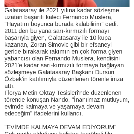
Galatasaray ile 2021 yılına kadar sözleşme
uzatan başarılı kaleci Fernando Muslera,
"Hayatım boyunca burada kalabilirim" dedi.
2011'den bu yana sarı-kırmızılı formayı
başarıyla giyen, Galatasaray ile 10 kupa
kazanan, Zoran Simovic gibi bir efsaneyi
geride bırakarak takımın en çok forma giyen
yabancısı olan Fernando Muslera, kendisini
2021'e kadar sarı-kırmızılı formaya bağlayan
sözleşmeye Galatasaray Başkanı Dursun
Özbek'in katılımıyla düzenlenen törenle imza
attı.
Florya Metin Oktay Tesisleri'nde düzenlenen
törende konuşan Nando, "İnanılmaz mutluyum,
evimde kalmaya ve yaşamaya devam
edeceğim" ifadelerini kullandı.
"EVİMDE KALMAYA DEVAM EDİYORUM"
Çok mutlu olduğunu belirten tecrübeli file