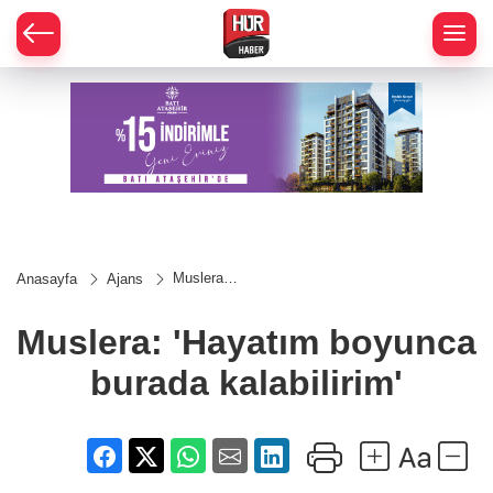
Muslera:
Anasayfa
Ajans
'Hayatım
boyunca
burada
Muslera: 'Hayatım boyunca
kalabilirim'
burada kalabilirim'