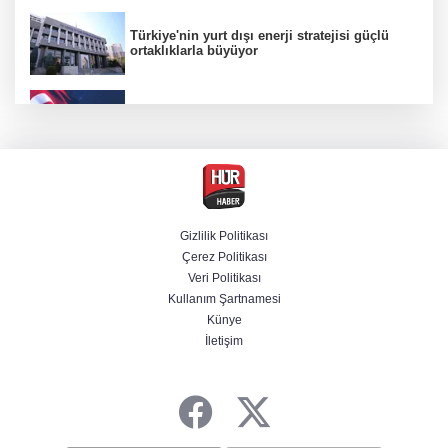
Türkiye'nin yurt dışı enerji stratejisi güçlü
ortaklıklarla büyüyor
"Uzay"a ayrılan AR-GE bütçesi 107 kat arttı
Terörsüz Türkiye yasa teklifi Komisyon'dan
geçti
Gizlilik Politikası
Çerez Politikası
Savunmada Mekke ittifakı! Caydırıcılık
Veri Politikası
şemsiyesi büyüdü
Kullanım Şartnamesi
Künye
İletişim
Şanlıurfa'da termometreler 47 dereceyi
gösterdi