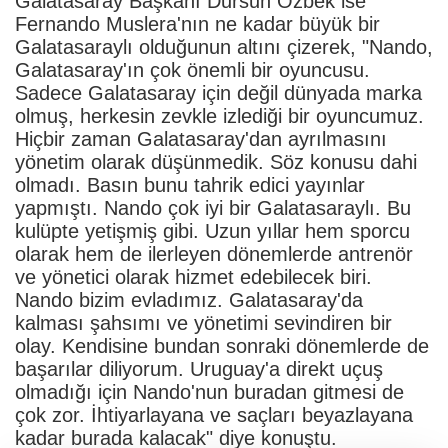
Galatasaray Başkanı Dursun Özbek ise
Fernando Muslera'nın ne kadar büyük bir
Galatasaraylı olduğunun altını çizerek, "Nando,
Galatasaray'ın çok önemli bir oyuncusu.
Sadece Galatasaray için değil dünyada marka
olmuş, herkesin zevkle izlediği bir oyuncumuz.
Hiçbir zaman Galatasaray'dan ayrılmasını
yönetim olarak düşünmedik. Söz konusu dahi
olmadı. Basın bunu tahrik edici yayınlar
yapmıştı. Nando çok iyi bir Galatasaraylı. Bu
kulüpte yetişmiş gibi. Uzun yıllar hem sporcu
olarak hem de ilerleyen dönemlerde antrenör
ve yönetici olarak hizmet edebilecek biri.
Nando bizim evladımız. Galatasaray'da
kalması şahsımı ve yönetimi sevindiren bir
olay. Kendisine bundan sonraki dönemlerde de
başarılar diliyorum. Uruguay'a direkt uçuş
olmadığı için Nando'nun buradan gitmesi de
çok zor. İhtiyarlayana ve saçları beyazlayana
kadar burada kalacak" diye konuştu.