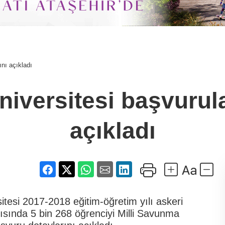
ını açıkladı
iversitesi başvurula
açıkladı
itesi 2017-2018 eğitim-öğretim yılı askeri
tısında 5 bin 268 öğrenciyi Milli Savunma