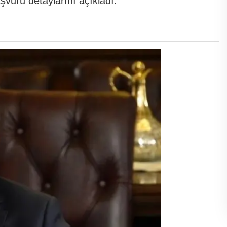
şvuru detaylarını açıkladı.