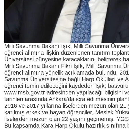
Milli Savunma Bakanı Işık, Milli Savunma Ünivers
öğrenci alımına ilişkin düzenlenen tanıtım toplan
Üniversitesi bünyesine katacaklarını belirterek ba
Milli Savunma Bakanı Fikri Işık, Milli Savunma Ün
öğrenci alımına yönelik açıklamada bulundu. 2017
Savunma Üniversitesine bağlı Harp Okulları ve 
öğrenci temin edileceğini kaydeden Işık, başvuru
www.msb.gov.tr adresinden yapılacağı bilgisini v
tarihleri arasında Ankara'da icra edilmesinin plan
2016 ve 2017 yıllarına liselerden mezun olan 2
katılmış erkek ve bayan öğrenciler, Meslek Yüks
liselerden mezun olan 22 yaşını geçmemiş, YGS s
Bu kapsamda Kara Harp Okulu hazırlık sınıfına bin