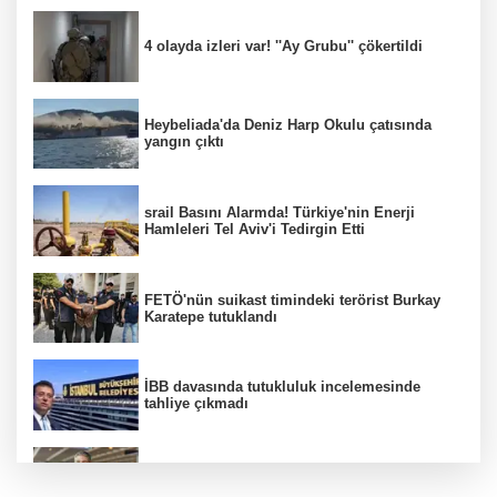
4 olayda izleri var! ''Ay Grubu'' çökertildi
Heybeliada'da Deniz Harp Okulu çatısında
yangın çıktı
srail Basını Alarmda! Türkiye'nin Enerji
Hamleleri Tel Aviv'i Tedirgin Etti
FETÖ'nün suikast timindeki terörist Burkay
Karatepe tutuklandı
İBB davasında tutukluluk incelemesinde
tahliye çıkmadı
Dünya devinde üst düzey görev değişimi!
Türk isim başkan yardımcısı oldu