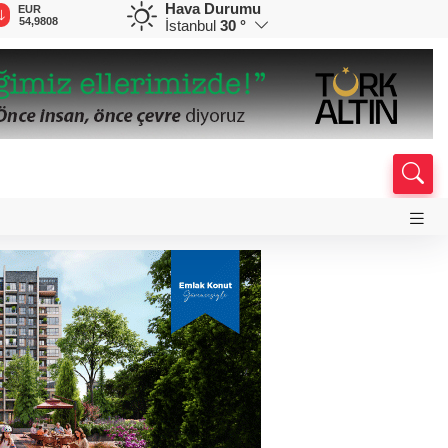
Hava Durumu
EUR
GBP
CHF
CAD
R
54,9808
64,1854
58,6713
34,0136
0
İstanbul
30 °