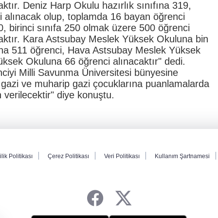
ktır. Deniz Harp Okulu hazırlık sınıfına 319,
ci alınacak olup, toplamda 16 bayan öğrenci
0, birinci sınıfa 250 olmak üzere 500 öğrenci
caktır. Kara Astsubay Meslek Yüksek Okuluna bin
na 511 öğrenci, Hava Astsubay Meslek Yüksek
sek Okuluna 66 öğrenci alınacaktır" dedi.
ciyi Milli Savunma Üniversitesi bünyesine
l gazi ve muharip gazi çocuklarına puanlamalarda
verilecektir" diye konuştu.
ilik Politikası
Çerez Politikası
Veri Politikası
Kullanım Şartnamesi