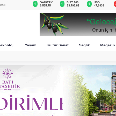
VND
GAU/TRY
BIST 100
USD
Veli
0,0018
6.535,75
13.798,82
47,6939
eknoloji
Yaşam
Kültür Sanat
Sağlık
Magazin