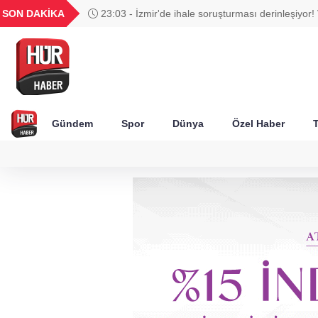
UYU
GEL
TND
BGN
SON DAKİKA
23:03 - İzmir'de ihale soruşturması derinleşiyor! 
65
1,1823
18,2386
16,2335
27,9743
Ağbaba'nın ağabeyi tutuklandı
Gündem
Spor
Dünya
Özel Haber
T