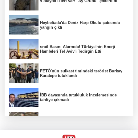
4 olayda izleri var! ''Ay Grubu'' çökertildi
Heybeliada'da Deniz Harp Okulu çatısında
yangın çıktı
srail Basını Alarmda! Türkiye'nin Enerji
Hamleleri Tel Aviv'i Tedirgin Etti
FETÖ'nün suikast timindeki terörist Burkay
Karatepe tutuklandı
İBB davasında tutukluluk incelemesinde
tahliye çıkmadı
Dünya devinde üst düzey görev değişimi!
Türk isim başkan yardımcısı oldu