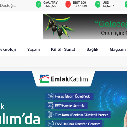
VND
GAU/TRY
BIST 100
USD
 Desteği
0,0018
6.660,55
13.779,39
47,6787
eknoloji
Yaşam
Kültür Sanat
Sağlık
Magazin