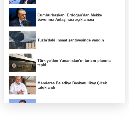
Cumhurbaşkanı Erdoğan'dan Mekke
Savunma Anlaşması açıklaması
Tuzla'daki inşaat şantiyesinde yangın
Türkiye'den Yunanistan'ın turizm planına
tepki
Menderes Belediye Başkanı İlkay Çiçek
tutuklandı
Bakan Yumaklı duyurdu! Çiftçilere ödemeler
bugün yapılıyor
Hür Ağbaba soruşturmasında MASAK para