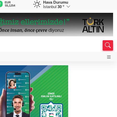
Hava Durumu
EUR
GBP
CHF
CAD
R
55,1254
64,3468
59,0083
34,1883
0
İstanbul
30 °