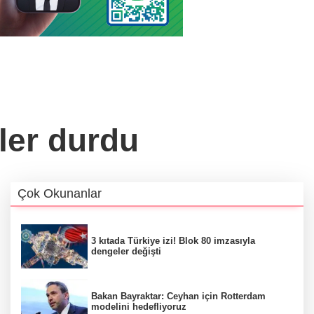
ler durdu
Çok Okunanlar
3 kıtada Türkiye izi! Blok 80 imzasıyla
dengeler değişti
Bakan Bayraktar: Ceyhan için Rotterdam
modelini hedefliyoruz