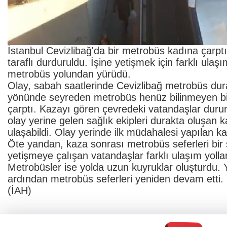
İstanbul Cevizlibağ'da bir metrobüs kadına çarptı
taraflı durduruldu. İşine yetişmek için farklı ula
metrobüs yolundan yürüdü.
Olay, sabah saatlerinde Cevizlibağ metrobüs dur
yönünde seyreden metrobüs henüz bilinmeyen bi
çarptı. Kazayı gören çevredeki vatandaşlar durum
olay yerine gelen sağlık ekipleri durakta oluşan 
ulaşabildi. Olay yerinde ilk müdahalesi yapılan k
Öte yandan, kaza sonrası metrobüs seferleri bir s
yetişmeye çalışan vatandaşlar farklı ulaşım yoll
Metrobüsler ise yolda uzun kuyruklar oluşturdu. 
ardından metrobüs seferleri yeniden devam etti.
(İAH)