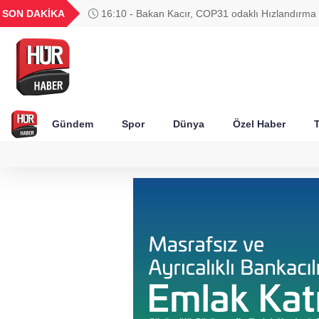
UYU
GEL
TND
BGN
SON DAKİKA
16:10 - Bakan Kacır, COP31 odaklı Hızlandırma
52
1,1849
18,2677
16,3788
27,9743
çağrısını açıkladı
Gündem
Spor
Dünya
Özel Haber
T