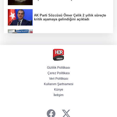
AK Parti Sözcüsü Ömer Çelik 2 yıllık süreçte
kritik aşamaya gelindiğini açıkladı
Firari olarak aranıyordu! Menderes Belediye
Başkan Yardımcısı yakalandı
4 olayda izleri var! ''Ay Grubu'' çökertildi
Gizlilik Politikası
Çerez Politikası
Cumhurbaşkanı Erdoğan'dan Terörsüz
Veri Politikası
Türkiye vurgusu
Kullanım Şartnamesi
Künye
İletişim
srail Basını Alarmda! Türkiye'nin Enerji
Hamleleri Tel Aviv'i Tedirgin Etti