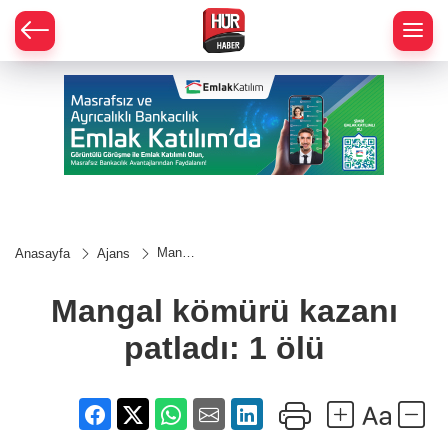
Mangal
Anasayfa
Ajans
kömürü
kazanı
patladı:
Mangal kömürü kazanı
1 ölü
patladı: 1 ölü