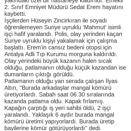
yakındaki özel bir hastaneye kaldırıldı. Emekli
2. Sınıf Emniyet Müdürü Sedat Erem hayatını
kaybetti.
İşçilerden Hüseyin Zincirkıran ile soyadı
öğrenilemeyen Suriye uyruklu 'Mahmut' isimli
işçi hafif yaralandı. Polis, olay yerinden kaçan
Suriye uyruklu kişiyi yakalamak için çalışma
başlattı. Erem'in cansız bedeni otopsi için
Antalya Adli Tıp Kurumu morguna kaldırıldı.
Olay yerindeki büyük kazanın halen sıcak
olduğu, patlamanın olduğu küçük kazandan ise
dumanların çıktığı görüldü.
Patlamanın olduğu yan serada çalışan İlyas
Altın, "Burada arkadaşlar mangal kömürü
üretiyorlardı. Sabah saat 06.30 sıralarında
kazanda patlama oldu. Kapak fırlamış.
Kapağın çarptığı iş yeri sahibi öldü, 2 işçi
yaralandı. Yaklaşık 6 aydır burada mangal
kömürü üretimi yapıyorlardı. Burada üretip
bayilerine kömür götürüyorlardı" dedi.