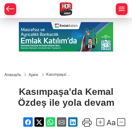
Kasımpaşa'da
Anasayfa
Ajans
Kemal Özdeş
ile yola
devam
Kasımpaşa'da Kemal
Özdeş ile yola devam