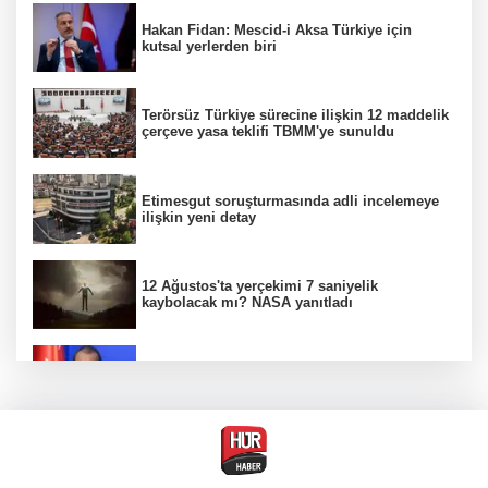
Hakan Fidan: Mescid-i Aksa Türkiye için
kutsal yerlerden biri
Terörsüz Türkiye sürecine ilişkin 12 maddelik
çerçeve yasa teklifi TBMM'ye sunuldu
Etimesgut soruşturmasında adli incelemeye
ilişkin yeni detay
12 Ağustos'ta yerçekimi 7 saniyelik
kaybolacak mı? NASA yanıtladı
AK Parti Sözcüsü Ömer Çelik 2 yıllık süreçte
kritik aşamaya gelindiğini açıkladı
Firari olarak aranıyordu! Menderes Belediye
Başkan Yardımcısı yakalandı