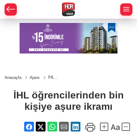
İHL
Anasayfa
Ajans
öğrencilerinden
bin kişiye
aşure ikramı
İHL öğrencilerinden bin
kişiye aşure ikramı