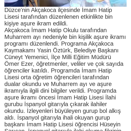
Düzce'nin Akçakoca ilçesinde İmam Hatip
Lisesi tarafından düzenlenen etkinlikte bin
kişiye aşure ikram edildi.
Akçakoca İmam Hatip Okulu tarafından
Muharrem ayı nedeniyle bin kişilik aşure ikramı
programı düzenlendi. Programa Akçakoca
Kaymakamı Yasin Öztürk, Belediye Başkanı
Cüneyt Yemenici, İlçe Milli Eğitim Müdürü
Ömer Ezer, öğretmenler, veliler ve çok sayıda
öğrenciler katıldı. Programda İmam Hatip
Lisesi orta öğretim öğrencileri tarafından
dualar okundu ve Muharrem ayı ve aşure
ikramıyla ilgili dini bilgiler verildi. Programda
aşure ikramı öncesi İmam Hatip Lisesi İlahi
gurubu İspanyol gitarıyla çıkarak ilahiler
okundu. İzleyenleri büyüleyen gurup bol alkış
aldı. İspanyol gitarıyla ihali okuyan gurup
başkanı İmam Hatip Lisesi öğrencisi Hüseyin
Sarıcan, İspanyol gitarıyla ilahi okuma fikrinin