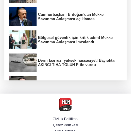
Cumhurbaşkanı Erdoğan'dan Mekke
Savunma Anlaşması açıklaması
Bölgesel güvenlik için kritik adım! Mekke
Savunma Anlaşması imzalandı
Derin taarruz, yüksek hassasiyet! Bayraktar
AKINCI TİHA TOLUN P ile vurdu
Bakan Gürlek: Kanunda şehitleri incitecek
düzenleme yok
Menderes Belediye Başkanı İlkay Çiçek
tutuklandı
Gizlilik Politikası
Çerez Politikası
Hür Ağbaba soruşturmasında MASAK para